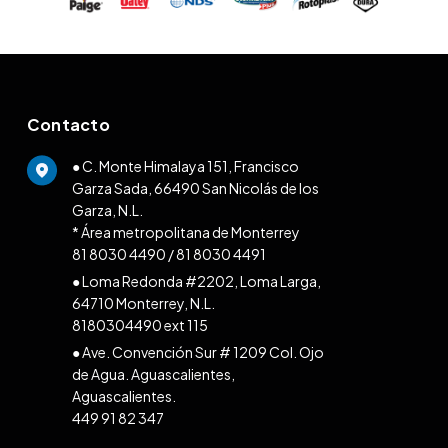
Contacto
● C. Monte Himalaya 151, Francisco
Garza Sada, 66490 San Nicolás de los
Garza, N.L.
* Área metropolitana de Monterrey
81 8030 4490
/
81 8030 4491
● Loma Redonda #2202, Loma Larga,
64710 Monterrey, N.L.
8180304490 ext 115
● Ave. Convención Sur # 1209 Col. Ojo
de Agua. Aguascalientes,
Aguascalientes.
449 91 82 347