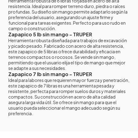
Herramienta robusta de 6 libras forjada en acero de alta
resistencia. Ideal para romper terreno duro, piedra o raíces
profundas. Su diseño sin mango permite adaptarlo según la
preferencia del usuario, asegurando un ajuste firme y
funcional para tareas exigentes. Perfecto para uso rudo en
campo o construcción.
Zapapico 5 lb sin mango - TRUPER
Herramienta robusta diseñada para trabajos de excavación
y picado pesado. Fabricado con acero de alta resistencia,
este zapapico de 5 libras ofrece durabilidad y eficacia en
terrenos compactos o rocosos. Se vende sin mango,
permitiendo que el usuario elija el tipo de mango que mejor
se adapte a sus necesidades.
Zapapico 7 lb sin mango - TRUPER
Ideal para labores que requieren mayor fuerza y penetración,
este zapapico de 7 libras es una herramienta pesada y
resistente, perfecta para romper suelos duros y materiales
compactos. Su construcción en acero de alta calidad
asegura larga vida útil. Se ofrece sin mango para que el
usuario pueda seleccionar el mango adecuado según su
preferencia.