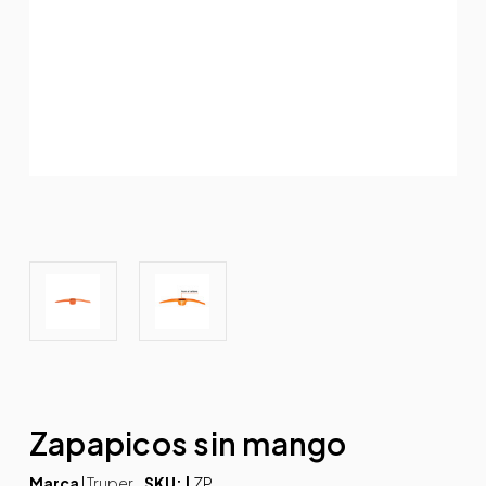
Zapapicos sin mango
Marca
|
Truper
SKU: |
ZP