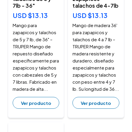
7lb - 36"
talachos de 4-7lb
USD $13.13
USD $13.13
Mango para
Mango de madera 36'
zapapicos y talachos
para zapapicos y
de 5 y 7 lb, de 36" –
talachos de 4 a 7 lb –
TRUPER Mango de
TRUPER Mango de
repuesto diseñado
madera resistente y
específicamente para
duradero, diseñado
zapapicos y talachos
especialmente para
con cabezales de 5 y
zapapicos y talachos
7 libras. Fabricado en
con peso entre 4 y 7
madera de alta...
lb. Su longitud de 36...
Ver producto
Ver producto