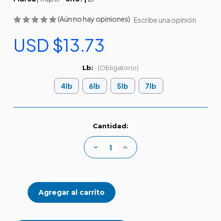
(Aún no hay opiniones)
Escribe una opinión
USD $13.73
Lb:
(Obligatorio)
4lb
6lb
5lb
7lb
Existencias
Cantidad:
actuales:
Disminuir
Aumentar
la
la
cantidad
cantidad
de
de
Zapapicos
Zapapicos
sin
sin
mango
mango