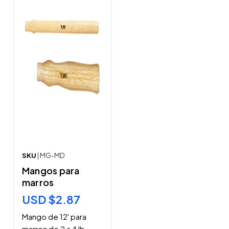
SKU
| MG-MD
Mangos para
marros
USD $2.87
Mango de 12' para
marros de 2 a 4 lb –