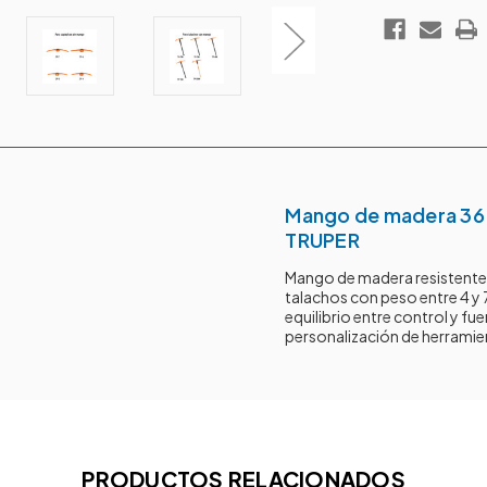
Mango de madera 36' 
TRUPER
Mango de madera resistente
talachos con peso entre 4 y 
equilibrio entre control y fu
personalización de herramien
PRODUCTOS RELACIONADOS