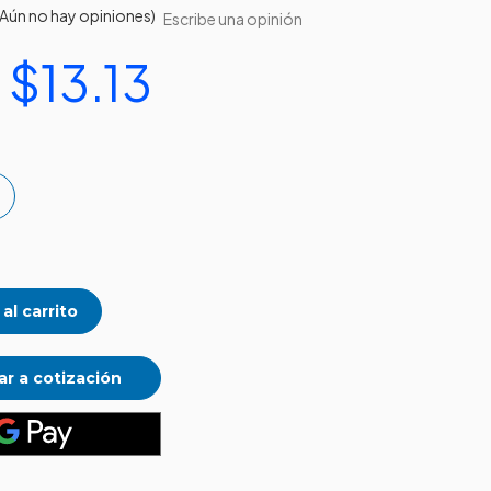
(Aún no hay opiniones)
Escribe una opinión
$13.13
mentar
ntidad
ngo
dera
"
ra
papicos
lachos
r a cotización
b