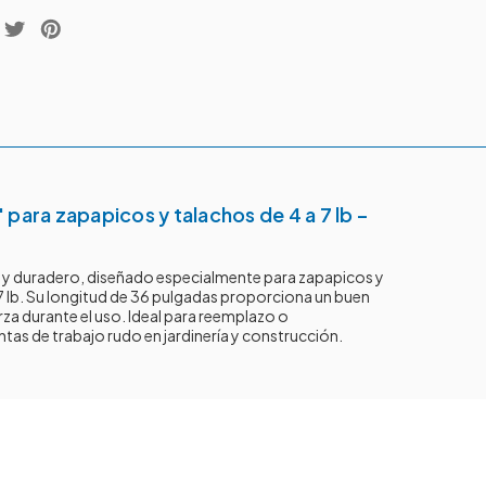
para zapapicos y talachos de 4 a 7 lb –
 y duradero, diseñado especialmente para zapapicos y
7 lb. Su longitud de 36 pulgadas proporciona un buen
erza durante el uso. Ideal para reemplazo o
tas de trabajo rudo en jardinería y construcción.