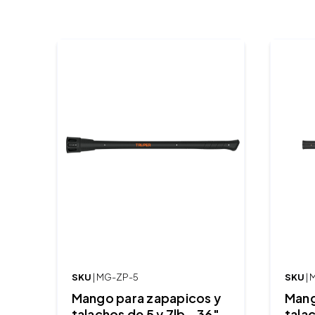
SKU
| MG-ZP-5
SKU
|
Mango para zapapicos y
Mang
talachos de 5 y 7lb - 36"
tala