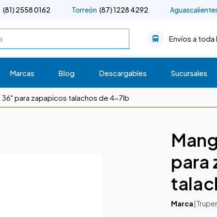
o
(81) 2558 0162
Torreón
(87) 1228 4292
Aguascaliente
Envíos a toda 
Marcas
Blog
Descargables
Sucursales
36" para zapapicos talachos de 4-7lb
Mang
para
talac
Marca
|
Trupe