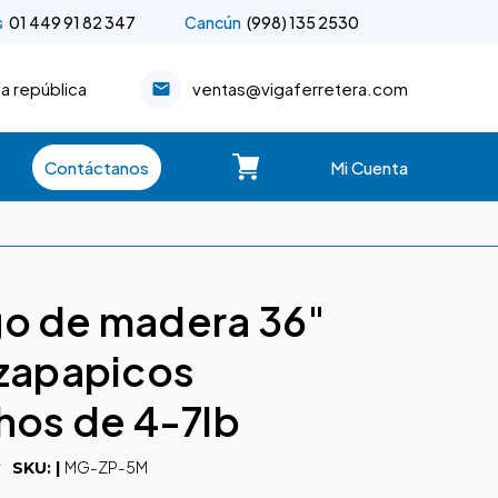
s
01 449 91 82 347
Cancún
(998) 135 2530
la república
ventas@vigaferretera.com
Contáctanos
Mi Cuenta
o de madera 36"
 zapapicos
hos de 4-7lb
r
MG-ZP-5M
SKU: |