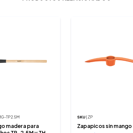
 MG-TP2.5M
SKU
| ZP
o madera para
Zapapicos sin mango
chos TP-2.5M y TH-