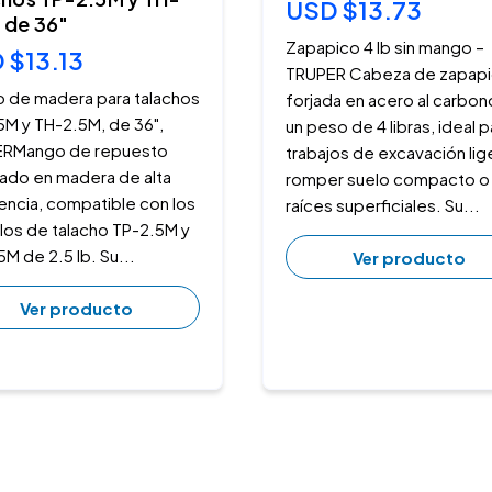
USD $13.73
 de 36"
Zapapico 4 lb sin mango –
 $13.13
TRUPER Cabeza de zapap
 de madera para talachos
forjada en acero al carbon
5M y TH-2.5M, de 36",
un peso de 4 libras, ideal p
RMango de repuesto
trabajos de excavación lig
cado en madera de alta
romper suelo compacto o
encia, compatible con los
raíces superficiales. Su...
os de talacho TP-2.5M y
M de 2.5 lb. Su...
Ver producto
Ver producto