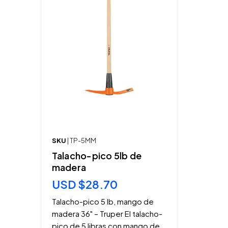
SKU
| TP-5MM
Talacho-pico 5lb de
madera
USD $28.70
Talacho-pico 5 lb, mango de
madera 36" – Truper El talacho-
pico de 5 libras con mango de