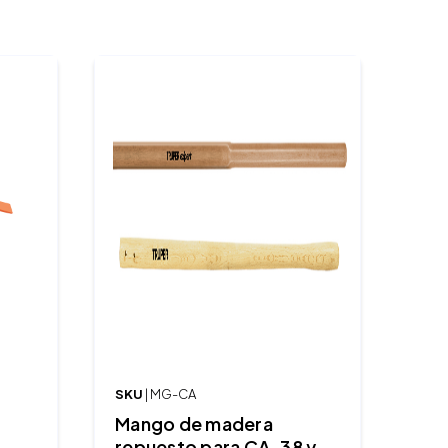
SKU
| MG-CA
Mango de madera
repuesto para CA-38 y