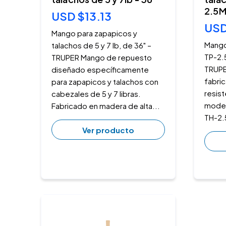
2.5M
USD $13.13
USD
Mango para zapapicos y
Mango
talachos de 5 y 7 lb, de 36" –
TP-2.
TRUPER Mango de repuesto
TRUPE
diseñado específicamente
fabri
para zapapicos y talachos con
resist
cabezales de 5 y 7 libras.
model
Fabricado en madera de alta...
TH-2.5
Ver producto