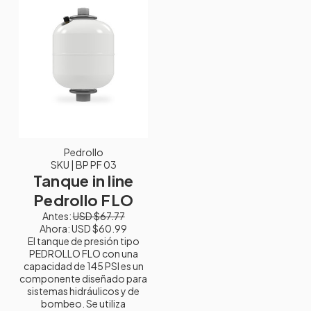
Pedrollo
SKU
| BP PF 03
Tanque in line
Pedrollo FLO
Antes:
USD $67.77
Ahora:
USD $60.99
El tanque de presión tipo
PEDROLLO FLO con una
capacidad de 145 PSI es un
componente diseñado para
sistemas hidráulicos y de
bombeo. Se utiliza