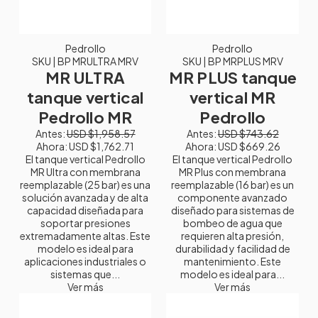
Pedrollo
Pedrollo
SKU
| BP MRULTRA MRV
SKU
| BP MRPLUS MRV
MR ULTRA
MR PLUS tanque
tanque vertical
vertical MR
Pedrollo MR
Pedrollo
Antes:
USD $1,958.57
Antes:
USD $743.62
Ahora:
USD $1,762.71
Ahora:
USD $669.26
El tanque vertical Pedrollo
El tanque vertical Pedrollo
MR Ultra con membrana
MR Plus con membrana
reemplazable (25 bar) es una
reemplazable (16 bar) es un
solución avanzada y de alta
componente avanzado
capacidad diseñada para
diseñado para sistemas de
soportar presiones
bombeo de agua que
extremadamente altas. Este
requieren alta presión,
modelo es ideal para
durabilidad y facilidad de
aplicaciones industriales o
mantenimiento. Este
sistemas que...
modelo es ideal para...
Ver más
Ver más