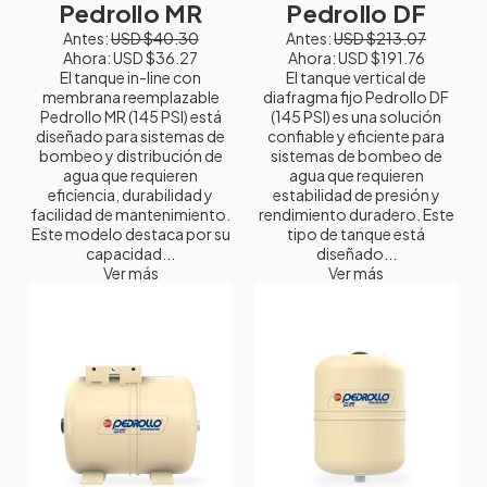
Pedrollo MR
Pedrollo DF
Antes:
USD $40.30
Antes:
USD $213.07
Ahora:
USD $36.27
Ahora:
USD $191.76
El tanque in-line con
El tanque vertical de
membrana reemplazable
diafragma fijo Pedrollo DF
Pedrollo MR (145 PSI) está
(145 PSI) es una solución
diseñado para sistemas de
confiable y eficiente para
bombeo y distribución de
sistemas de bombeo de
agua que requieren
agua que requieren
eficiencia, durabilidad y
estabilidad de presión y
facilidad de mantenimiento.
rendimiento duradero. Este
Este modelo destaca por su
tipo de tanque está
capacidad...
diseñado...
Ver más
Ver más