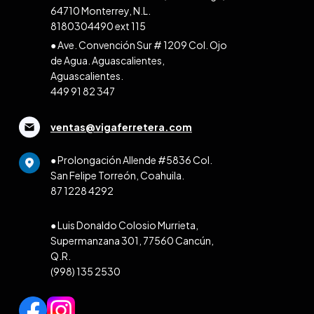
64710 Monterrey, N.L.
8180304490 ext 115
● Ave. Convención Sur # 1209 Col. Ojo
de Agua. Aguascalientes,
Aguascalientes.
449 91 82 347
ventas@vigaferretera.com
● Prolongación Allende #5836 Col.
San Felipe Torreón, Coahuila.
87 1228 4292
● Luis Donaldo Colosio Murrieta,
Supermanzana 301, 77560 Cancún,
Q.R.
(998) 135 2530