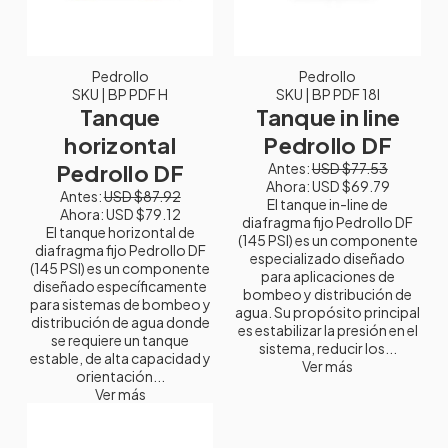
Pedrollo
Pedrollo
SKU
| BP PDF H
SKU
| BP PDF 18I
Tanque
Tanque in line
horizontal
Pedrollo DF
Pedrollo DF
Antes:
USD $77.53
Ahora:
USD $69.79
Antes:
USD $87.92
El tanque in-line de
Ahora:
USD $79.12
diafragma fijo Pedrollo DF
El tanque horizontal de
(145 PSI) es un componente
diafragma fijo Pedrollo DF
especializado diseñado
(145 PSI) es un componente
para aplicaciones de
diseñado específicamente
bombeo y distribución de
para sistemas de bombeo y
agua. Su propósito principal
distribución de agua donde
es estabilizar la presión en el
se requiere un tanque
sistema, reducir los...
estable, de alta capacidad y
Ver más
orientación...
Ver más