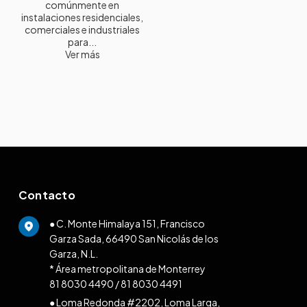
comúnmente en
instalaciones residenciales,
comerciales e industriales
para...
Ver más
Contacto
● C. Monte Himalaya 151, Francisco
Garza Sada, 66490 San Nicolás de los
Garza, N.L.
* Área metropolitana de Monterrey
81 8030 4490
/
81 8030 4491
● Loma Redonda #2202, Loma Larga,