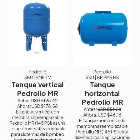
Pedrollo
Pedrollo
SKU
| PMR TV
SKU
| BP PMR HS
Tanque vertical
Tanque
Pedrollo MR
horizontal
Antes:
USD $198.42
Pedrollo MR
Ahora:
USD $178.58
Antes:
USD $51.28
El tanque vertical con
Ahora:
USD $46.16
membrana reemplazable
El tanque horizontal de
Pedrollo MR (145 PSI) es una
membrana reemplazable
solución versátil y confiable
Pedrollo MR (145 PSI) está
para sistemas de bombeo
diseñado para aplicaciones
de agua que demandan