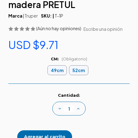
madera PRETUL
Marca
|
Truper
SKU: |
T-1P
(Aún no hay opiniones)
Escribe una opinión
USD $9.71
CM:
(Obligatorio)
49cm
52cm
Existencias
Cantidad:
actuales:
Disminuir
Aumentar
la
la
cantidad
cantidad
de
de
Tijeras
Tijeras
para
para
poda/ramas
poda/ramas