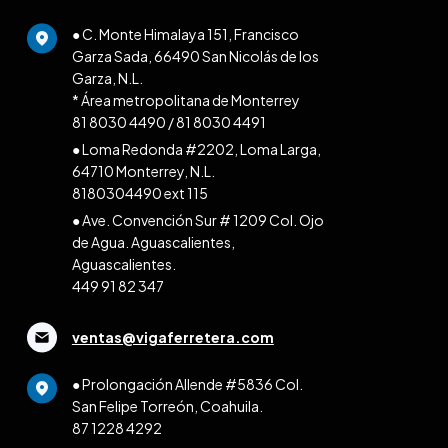
● C. Monte Himalaya 151, Francisco
Garza Sada, 66490 San Nicolás de los
Garza, N.L.
* Área metropolitana de Monterrey
81 8030 4490
/
81 8030 4491
● Loma Redonda #2202, Loma Larga,
64710 Monterrey, N.L.
8180304490 ext 115
● Ave. Convención Sur # 1209 Col. Ojo
de Agua. Aguascalientes,
Aguascalientes.
449 91 82 347
ventas@vigaferretera.com
● Prolongación Allende #5836 Col.
San Felipe Torreón, Coahuila.
87 1228 4292