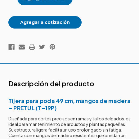
de
de
madera
madera
PRETUL
PRETUL
Agregar a cotización
Descripción del producto
Tijera para poda 49 cm, mangos de madera
– PRETUL (T-19P)
Diseñada para cortes precisos en ramas y tallos delgados, es
ideal para mantenimiento de arbustos y plantas pequeñas.
Su estructura ligera facilita un uso prolongado sin fatiga.
Cuenta con mangos de madera resistentes que brindan un