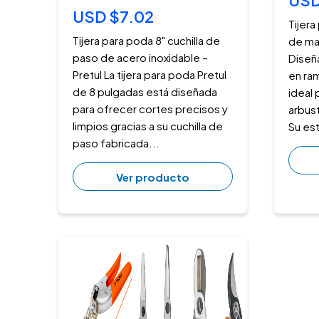
USD
USD $7.02
Tijer
Tijera para poda 8" cuchilla de
de ma
paso de acero inoxidable –
Diseñ
Pretul La tijera para poda Pretul
en ram
de 8 pulgadas está diseñada
ideal
para ofrecer cortes precisos y
arbus
limpios gracias a su cuchilla de
Su est
paso fabricada...
Ver producto