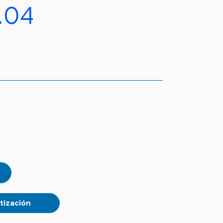
.04
)
tización