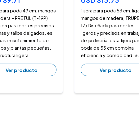
 $9.71
USD $13.73
a para poda 49 cm, mangos
Tijera para poda 53 cm, lig
dera – PRETUL (T-19P)
mangos de madera, TRUPE
ada para cortes precisos
17) Diseñada para cortes
as y tallos delgados, es
ligeros y precisos en traba
 para mantenimiento de
de jardinería, esta tijera pa
tos y plantas pequeñas.
poda de 53 cm combina
ructura ligera...
eficiencia y comodidad. Su
Ver producto
Ver producto