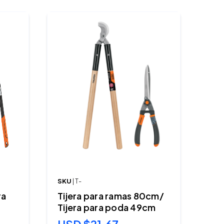
SKU
| T-
ra
Tijera para ramas 80cm/
Tijera para poda 49cm