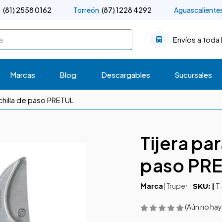
o
(81) 2558 0162
Torreón
(87) 1228 4292
Aguascaliente
Envíos a toda 
Marcas
Blog
Descargables
Sucursales
chilla de paso PRETUL
Tijera pa
paso PR
Marca
|
Truper
T
SKU: |
(Aún no hay