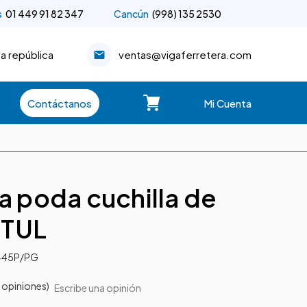
s
01 449 91 82 347
Cancún
(998) 135 2530
la república
ventas@vigaferretera.com
Contáctanos
Mi Cuenta
ra poda cuchilla de
ETUL
-45P/PG
 opiniones)
Escribe una opinión