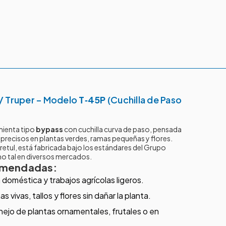
 / Truper – Modelo
T‑45P
(Cuchilla de Paso
mienta tipo
bypass
con cuchilla curva de paso, pensada
y precisos en plantas verdes, ramas pequeñas y flores.
Pretul, está fabricada bajo los estándares del Grupo
mo tal en diversos mercados.
omendadas:
a doméstica y trabajos agrícolas ligeros.
s vivas, tallos y flores sin dañar la planta.
jo de plantas ornamentales, frutales o en