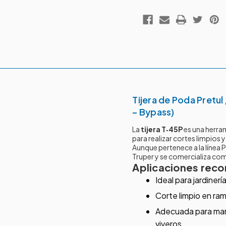
Tijera de Poda Pretul
– Bypass)
La
tijera T‑45P
es una herra
para realizar cortes limpios 
Aunque pertenece a la línea 
Truper y se comercializa co
Aplicaciones rec
Ideal para jardinerí
Corte limpio en rama
Adecuada para mane
viveros.