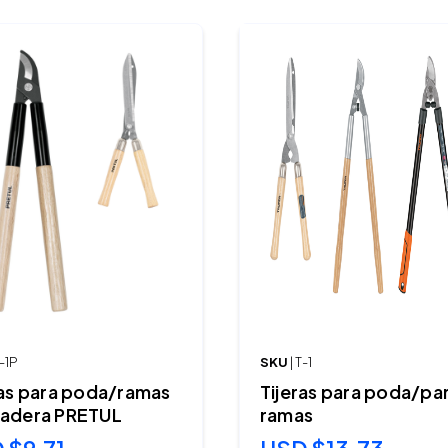
T-1P
SKU
| T-1
ras para poda/ramas
Tijeras para poda/pa
adera PRETUL
ramas