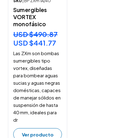
SKU
| BP ZXm 1A/40
Sumergibles
VORTEX
monofásico
USD $490.87
USD $441.77
Las ZXm son bombas
sumergibles tipo
vortex, diseñadas
para bombear aguas
sucias y aguas negras
domésticas, capaces
de manejar sólidos en
suspensión de hasta
40 mm, ideales para
dr
Ver producto