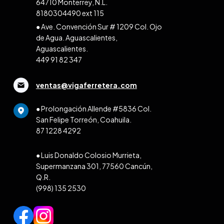
64710 Monterrey, N.L.
8180304490 ext 115
● Ave. Convención Sur # 1209 Col. Ojo
de Agua. Aguascalientes,
Aguascalientes.
449 91 82 347
ventas@vigaferretera.com
● Prolongación Allende #5836 Col.
San Felipe Torreón, Coahuila.
87 1228 4292
● Luis Donaldo Colosio Murrieta,
Supermanzana 301, 77560 Cancún,
Q.R.
(998) 135 2530