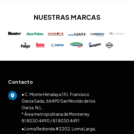
NUESTRAS MARCAS
Contacto
● C. Monte Himalaya 151, Francisco
Garza Sada, 66490 San Nicolás de los
Garza, N.L.
* Área metropolitana de Monterrey
81 8030 4490
/
81 8030 4491
● Loma Redonda #2202, Loma Larga,