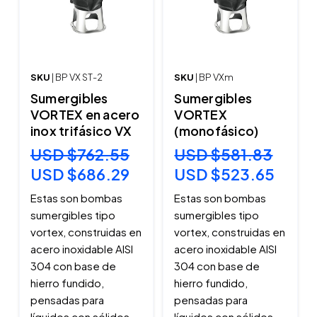
SKU
| BP VX ST-2
SKU
| BP VXm
Sumergibles
Sumergibles
VORTEX en acero
VORTEX
inox trifásico VX
(monofásico)
USD $762.55
USD $581.83
USD $686.29
USD $523.65
Estas son bombas
Estas son bombas
sumergibles tipo
sumergibles tipo
vortex, construidas en
vortex, construidas en
acero inoxidable AISI
acero inoxidable AISI
304 con base de
304 con base de
hierro fundido,
hierro fundido,
pensadas para
pensadas para
líquidos con sólidos
líquidos con sólidos