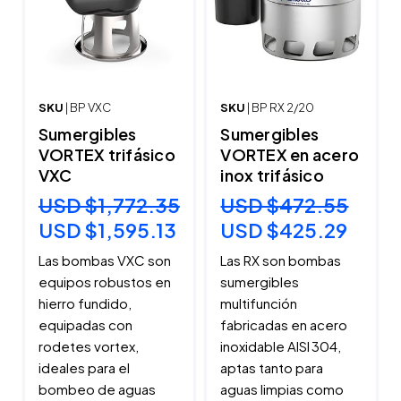
SKU
| BP VXC
SKU
| BP RX 2/20
Sumergibles
Sumergibles
VORTEX trifásico
VORTEX en acero
VXC
inox trifásico
USD $1,772.35
USD $472.55
USD $1,595.13
USD $425.29
Las bombas VXC son
Las RX son bombas
equipos robustos en
sumergibles
hierro fundido,
multifunción
equipadas con
fabricadas en acero
rodetes vortex,
inoxidable AISI 304,
ideales para el
aptas tanto para
bombeo de aguas
aguas limpias como