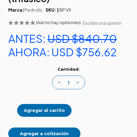
Marca
|
Pedrollo
SKU: |
BP VX
(Aún no hay opiniones)
Escribe una opinión
ANTES:
USD $840.70
AHORA:
USD $756.62
Existencias
Cantidad:
actuales:
Disminuir
Aumentar
la
la
cantidad
cantidad
de
de
Sumergibles
Sumergibles
VORTEX
VORTEX
(trifásico)
(trifásico)
Agregar a cotización