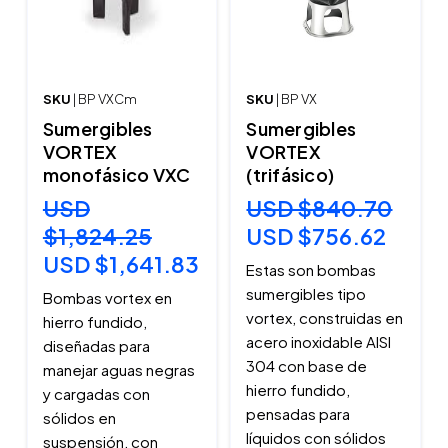
SKU
| BP VXCm
SKU
| BP VX
Sumergibles
Sumergibles
VORTEX
VORTEX
monofásico VXC
(trifásico)
USD
USD $840.70
$1,824.25
USD $756.62
USD $1,641.83
Estas son bombas
sumergibles tipo
Bombas vortex en
vortex, construidas en
hierro fundido,
acero inoxidable AISI
diseñadas para
304 con base de
manejar aguas negras
hierro fundido,
y cargadas con
pensadas para
sólidos en
líquidos con sólidos
suspensión, con