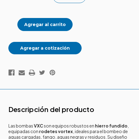
la
la
cantidad
cantidad
de
de
Sumergibles
Sumergibles
VORTEX
VORTEX
trifásico
trifásico
VXC
VXC
Agregar a cotización
Descripción del producto
Las bombas
VXC
son equipos robustos en
hierro fundido
,
equipadas con
rodetes vortex
, ideales para el bombeo de
aguas cargadas, fango, aguas negras y residuos. Su diseño