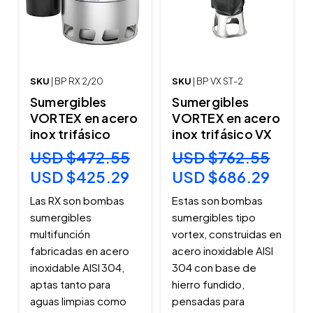
SKU
| BP RX 2/20
SKU
| BP VX ST-2
Sumergibles
Sumergibles
VORTEX en acero
VORTEX en acero
inox trifásico
inox trifásico VX
USD $472.55
USD $762.55
USD $425.29
USD $686.29
Las RX son bombas
Estas son bombas
sumergibles
sumergibles tipo
multifunción
vortex, construidas en
fabricadas en acero
acero inoxidable AISI
inoxidable AISI 304,
304 con base de
aptas tanto para
hierro fundido,
aguas limpias como
pensadas para