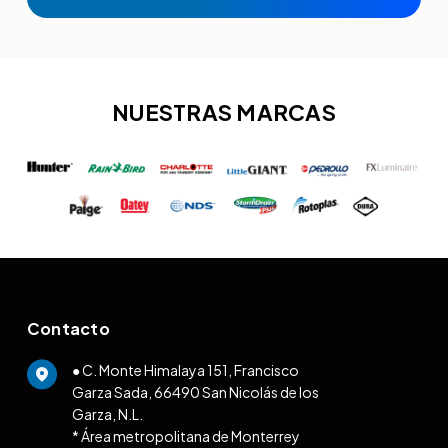
NUESTRAS MARCAS
Contacto
● C. Monte Himalaya 151, Francisco
Garza Sada, 66490 San Nicolás de los
Garza, N.L.
* Área metropolitana de Monterrey