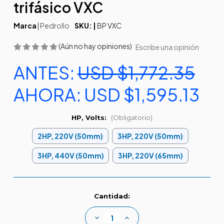
trifásico VXC
Marca
|
Pedrollo
SKU: |
BP VXC
(Aún no hay opiniones)
Escribe una opinión
ANTES:
USD $1,772.35
AHORA:
USD $1,595.13
HP, Volts:
(Obligatorio)
2HP, 220V (50mm)
3HP, 220V (50mm)
3HP, 440V (50mm)
3HP, 220V (65mm)
Existencias
Cantidad:
actuales:
Disminuir
Aumentar