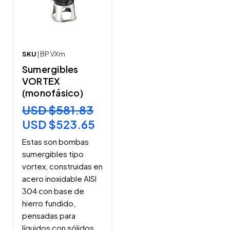
SKU
| BP VXm
Sumergibles
VORTEX
(monofásico)
USD $581.83
USD $523.65
Estas son bombas
sumergibles tipo
vortex, construidas en
acero inoxidable AISI
304 con base de
hierro fundido,
pensadas para
líquidos con sólidos