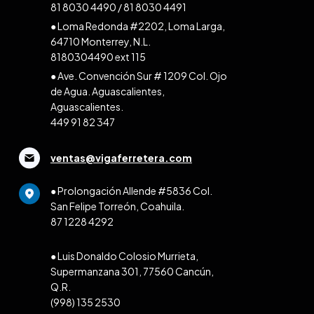
81 8030 4490
/
81 8030 4491
● Loma Redonda #2202, Loma Larga,
64710 Monterrey, N.L.
8180304490 ext 115
● Ave. Convención Sur # 1209 Col. Ojo
de Agua. Aguascalientes,
Aguascalientes.
449 91 82 347
ventas@vigaferretera.com
● Prolongación Allende #5836 Col.
San Felipe Torreón, Coahuila.
87 1228 4292
● Luis Donaldo Colosio Murrieta,
Supermanzana 301, 77560 Cancún,
Q.R.
(998) 135 2530