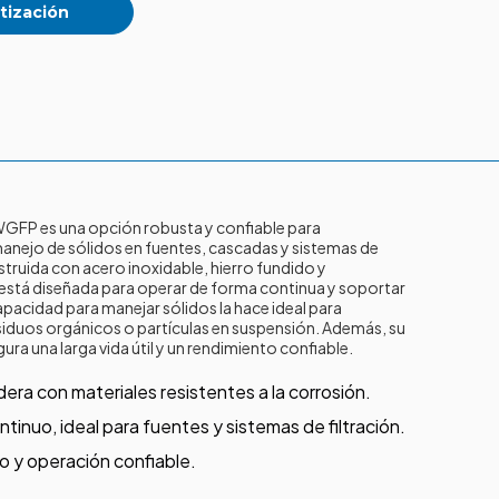
tización
 WGFP es una opción robusta y confiable para
manejo de sólidos en fuentes, cascadas y sistemas de
truida con acero inoxidable, hierro fundido y
stá diseñada para operar de forma continua y soportar
apacidad para manejar sólidos la hace ideal para
iduos orgánicos o partículas en suspensión.
Además, su
ra una larga vida útil y un rendimiento confiable.
era con materiales resistentes a la corrosión.
tinuo, ideal para fuentes y sistemas de filtración.
o y operación confiable.