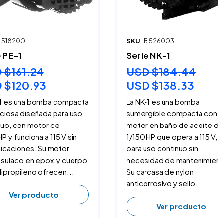
B 518200
SKU
| B 526003
e PE-1
Serie NK-1
 $161.24
USD $184.44
 $120.93
USD $138.33
‑1 es una bomba compacta
La NK‑1 es una bomba
nciosa diseñada para uso
sumergible compacta con
nuo, con motor de
motor en baño de aceite 
HP y funciona a 115 V sin
1/150 HP que opera a 115 V,
icaciones. Su motor
para uso continuo sin
sulado en epoxi y cuerpo
necesidad de mantenimie
lipropileno ofrecen...
Su carcasa de nylon
anticorrosivo y sello...
Ver producto
Ver producto