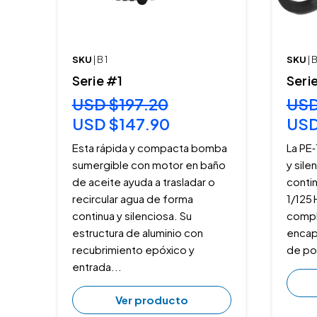
SKU
| B 1
SKU
| 
Serie #1
Seri
USD $197.20
USD
USD $147.90
USD
Esta rápida y compacta bomba
La PE
sumergible con motor en baño
y sile
de aceite ayuda a trasladar o
conti
recircular agua de forma
1/125 
continua y silenciosa. Su
compl
estructura de aluminio con
encap
recubrimiento epóxico y
de po
entrada...
Ver producto