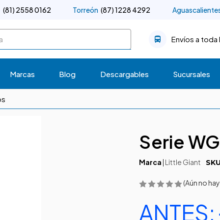
o
(81) 2558 0162
Torreón
(87) 1228 4292
Aguascaliente
Envíos a toda 
Marcas
Blog
Descargables
Sucursales
os
Serie WG
Marca
|
Little Giant
SKU
(Aún no hay
ANTES: