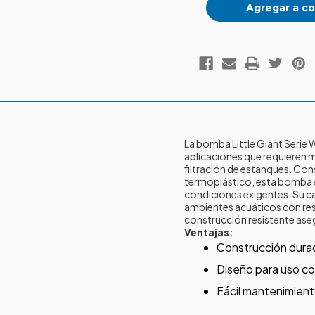
Agregar a co
La bomba Little Giant Serie
aplicaciones que requieren 
filtración de estanques.
Cons
termoplástico, esta bomba e
condiciones exigentes.
Su c
ambientes acuáticos con res
construcción resistente asegu
Ventajas:
Construcción durad
Diseño para uso con
Fácil mantenimient