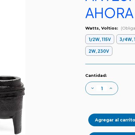
AHORA
Watts, Voltios:
(Obliga
1/2W, 115V
3/4W, 
2W, 230V
Existencias
Cantidad:
actuales:
Disminuir
Aumentar
la
la
cantidad
cantidad
de
de
Serie
Serie
WGFP
WGFP
1"
1"
Sólidos
Sólidos