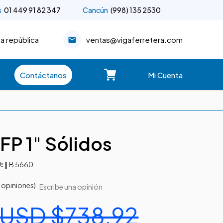
s
01 449 91 82 347
Cancún
(998) 135 2530
la república
ventas@vigaferretera.com
Contáctanos
Mi Cuenta
FP 1" Sólidos
B 5660
: |
 opiniones)
Escribe una opinión
USD $738.92