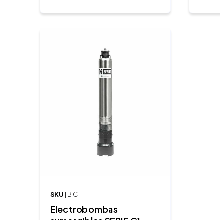
SKU
| B C1
Electrobombas