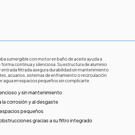
ba sumergible con motor en baño de aceite ayuda a
e forma continua y silenciosa. Su estructura de aluminio
 entrada filtrada asegura durabilidad sin mantenimiento
ntes, acuarios, sistemas de enfriamiento o recirculación
over agua en espacios pequeños sin complicarte.
encioso y sin mantenimiento
 la corrosión y al desgaste
en espacios pequeños
bstrucciones gracias a su filtro integrado