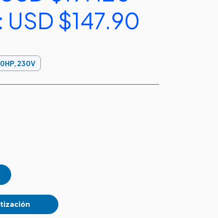
:
USD $147.90
50HP, 230V
tización