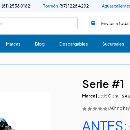
o
(81) 2558 0162
Torreón
(87) 1228 4292
Aguascaliente
Envíos a toda 
Marcas
Blog
Descargables
Sucursales
Serie #1
Marca
|
Little Giant
SKU
(Aún no hay
ANTES: