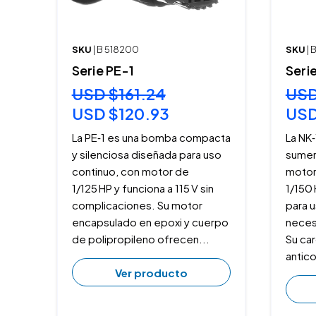
SKU
| B 518200
SKU
|
Serie PE-1
Seri
USD $161.24
USD
USD $120.93
USD
La PE‑1 es una bomba compacta
La NK
y silenciosa diseñada para uso
sumer
continuo, con motor de
motor
1/125 HP y funciona a 115 V sin
1/150 
complicaciones. Su motor
para u
encapsulado en epoxi y cuerpo
neces
de polipropileno ofrecen...
Su ca
antico
Ver producto