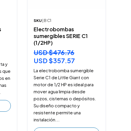
SKU
| B C1
s
Electrobombas
sumergibles SERIE C1
(1/2HP)
USD $476.76
USD $357.57
ta y
La electrobomba sumergible
s que
Serie C1 de Little Giant con
os en
motor de 1/2 HP es ideal para
mas
mover agua limpia desde
.
pozos, cisternas o depósitos.
Su diseño compacto y
resistente permite una
instalación...