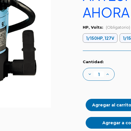
AHORA
HP, Volts:
(Obligatorio)
1/150HP, 127V
1/1
Existencias
Cantidad:
actuales:
Disminuir
Aumentar
la
la
cantidad
cantidad
de
de
Serie
Serie
#1
#1
Agregar a co