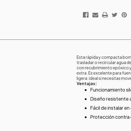
Esta rápida y compacta bom
trasladar o recircular agua d
con recubrimiento epóxico y
extra. Es excelente para fue
ligera: ideal si necesitas m
Ventajas:
Funcionamiento sil
Diseño resistente a
Fácil de instalar 
Protección contra o