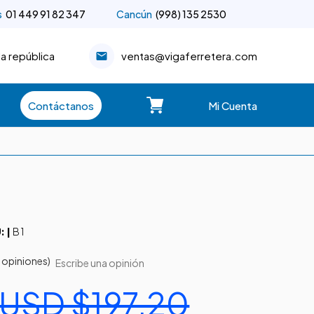
s
01 449 91 82 347
Cancún
(998) 135 2530
la república
ventas@vigaferretera.com
Contáctanos
Mi Cuenta
B 1
: |
 opiniones)
Escribe una opinión
USD $197.20