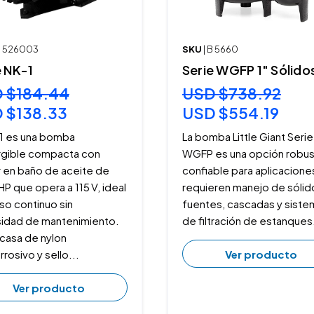
 B 526003
SKU
| B 5660
e NK-1
Serie WGFP 1" Sólido
 $184.44
USD $738.92
 $138.33
USD $554.19
‑1 es una bomba
La bomba Little Giant Serie
gible compacta con
WGFP es una opción robus
 en baño de aceite de
confiable para aplicacione
HP que opera a 115 V, ideal
requieren manejo de sólid
so continuo sin
fuentes, cascadas y siste
idad de mantenimiento.
de filtración de estanques
rcasa de nylon
Ver producto
rrosivo y sello...
Ver producto