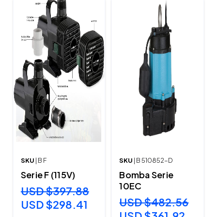
SKU
| B F
SKU
| B 510852-D
Serie F (115V)
Bomba Serie
10EC
USD $397.88
USD $482.56
USD $298.41
USD $361.92