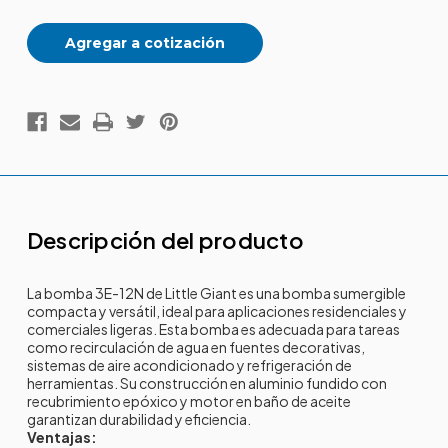
Agregar a cotización
Descripción del producto
La bomba 3E-12N de Little Giant es una bomba sumergible
compacta y versátil, ideal para aplicaciones residenciales y
comerciales ligeras. E
sta bomba es adecuada para tareas
como recirculación de agua en fuentes decorativas,
sistemas de aire acondicionado y refrigeración de
herramientas.
Su construcción en aluminio fundido con
recubrimiento epóxico y motor en baño de aceite
garantizan durabilidad y eficiencia.
Ventajas: