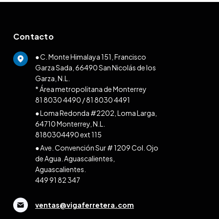
Contacto
● C. Monte Himalaya 151, Francisco
Garza Sada, 66490 San Nicolás de los
Garza, N.L.
* Área metropolitana de Monterrey
81 8030 4490
/
81 8030 4491
● Loma Redonda #2202, Loma Larga,
64710 Monterrey, N.L.
8180304490 ext 115
● Ave. Convención Sur # 1209 Col. Ojo
de Agua. Aguascalientes,
Aguascalientes.
449 91 82 347
ventas@vigaferretera.com