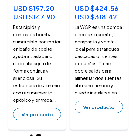
USD $197.20
USD $424.56
USD $147.90
USD $318.42
Esta rápida y
La WGP es una bomba
compacta bomba
directa sin aceite,
sumergible con motor
compacta y versátil,
en baño de aceite
ideal para estanques,
ayuda a trasladar o
cascadas o fuentes
recircular agua de
pequeñas. Tiene
forma continua y
doble salida para
silenciosa. Su
alimentar dos fuentes
estructura de aluminio
al mismo tiempo y
con recubrimiento
puede instalarse en...
epóxico y entrada...
Ver producto
Ver producto