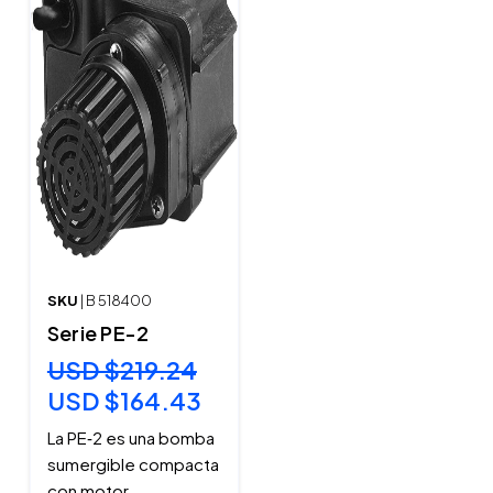
SKU
| B 518400
Serie PE-2
USD $219.24
USD $164.43
La PE‑2 es una bomba
sumergible compacta
con motor