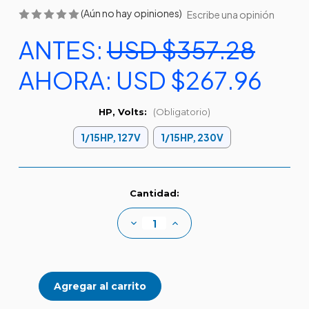
(Aún no hay opiniones)
Escribe una opinión
ANTES:
USD $357.28
AHORA:
USD $267.96
HP, Volts:
(Obligatorio)
1/15HP, 127V
1/15HP, 230V
Existencias
Cantidad:
actuales:
Disminuir
Aumentar
la
la
cantidad
cantidad
de
de
Serie
Serie
3E-
3E-
12N
12N