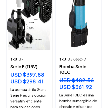
SKU
| B F
SKU
| B 510852-D
Serie F (115V)
Bomba Serie
10EC
USD $397.88
USD $482.56
USD $298.41
USD $361.92
La bomba Little Giant
La Serie 10EC es una
Serie F es una opción
bomba sumergible de
versátil y eficiente
drenaje y efluentes
para aplicaciones