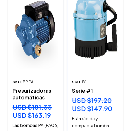
SKU
| BP PA
SKU
| B 1
Presurizadoras
Serie #1
automáticas
USD $197.20
USD $181.33
USD $147.90
USD $163.19
Esta rápida y
Las bombas PA (PA06,
compacta bomba