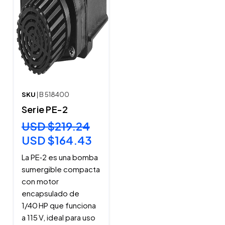
SKU
| B 518400
Serie PE-2
USD $219.24
USD $164.43
La PE‑2 es una bomba
sumergible compacta
con motor
encapsulado de
1/40 HP que funciona
a 115 V, ideal para uso