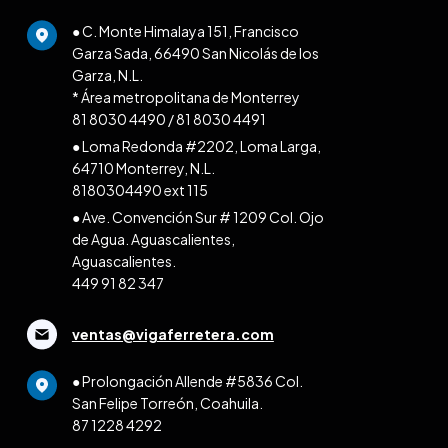
● C. Monte Himalaya 151, Francisco
Garza Sada, 66490 San Nicolás de los
Garza, N.L.
* Área metropolitana de Monterrey
81 8030 4490
/
81 8030 4491
● Loma Redonda #2202, Loma Larga,
64710 Monterrey, N.L.
8180304490 ext 115
● Ave. Convención Sur # 1209 Col. Ojo
de Agua. Aguascalientes,
Aguascalientes.
449 91 82 347
ventas@vigaferretera.com
● Prolongación Allende #5836 Col.
San Felipe Torreón, Coahuila.
87 1228 4292