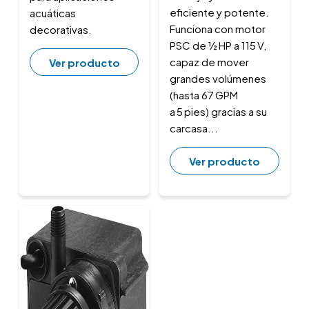
eficiente y potente.
acuáticas
Funciona con motor
decorativas.
PSC de ½ HP a 115 V,
capaz de mover
Ver producto
grandes volúmenes
(hasta 67 GPM
a 5 pies) gracias a su
carcasa...
Ver producto