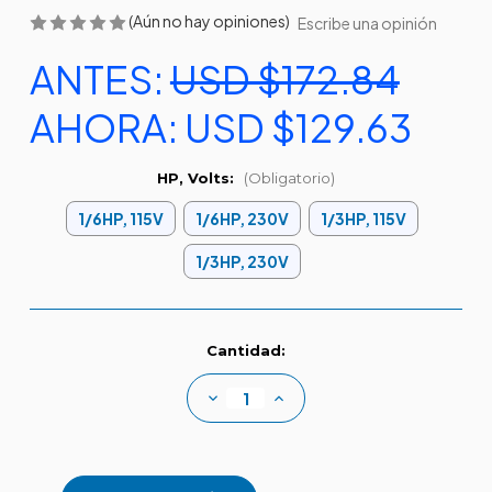
(Aún no hay opiniones)
Escribe una opinión
ANTES:
USD $172.84
AHORA:
USD $129.63
HP, Volts:
(Obligatorio)
1/6HP, 115V
1/6HP, 230V
1/3HP, 115V
1/3HP, 230V
Existencias
Cantidad:
actuales:
Disminuir
Aumentar
la
la
cantidad
cantidad
de
de
Presurizadora
Presurizadora
serie
serie
BPR
BPR