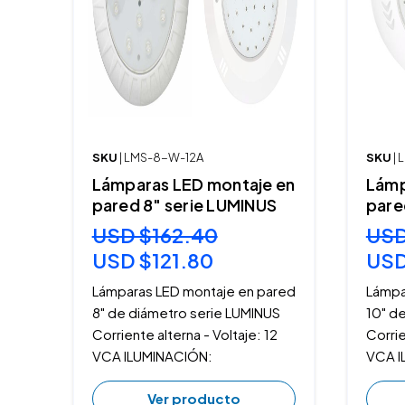
SKU
| LMS-8-W-12A
SKU
|
Lámparas LED montaje en
Lámp
pared 8" serie LUMINUS
pare
USD $162.40
USD
USD $121.80
USD
Lámparas LED montaje en pared
Lámpa
8" de diámetro serie LUMINUS
10" d
Corriente alterna - Voltaje: 12
Corrie
VCA ILUMINACIÓN:
VCA I
Ver producto