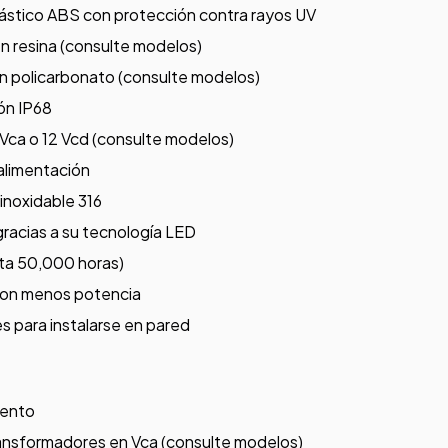
ástico ABS con protección contra rayos UV
n resina (consulte modelos)
en policarbonato (consulte modelos)
ón IP68
 Vca o 12 Vcd (consulte modelos)
alimentación
 inoxidable 316
gracias a su tecnología LED
sta 50,000 horas)
con menos potencia
s para instalarse en pared
iento
ansformadores en Vca (consulte modelos)