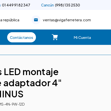
s
01 449 91 82 347
Cancún
(998) 135 2530
la república
ventas@vigaferretera.com
Contáctanos
Mi Cuenta
 LED montaje
 adaptador 4"
MINUS
MS-4N-9W-12D