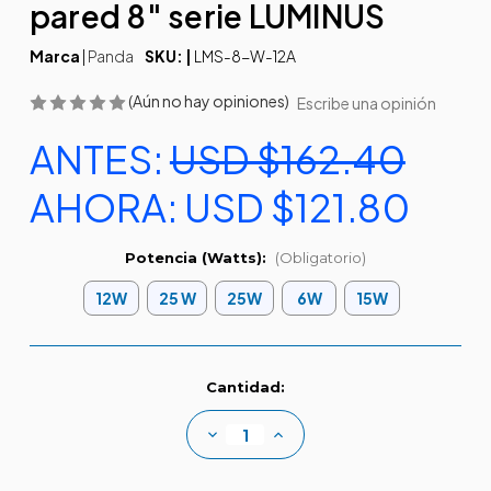
pared 8" serie LUMINUS
Marca
|
Panda
SKU: |
LMS-8-W-12A
(Aún no hay opiniones)
Escribe una opinión
ANTES:
USD $162.40
AHORA:
USD $121.80
Potencia (Watts):
(Obligatorio)
12W
25 W
25W
6W
15W
Existencias
Cantidad:
actuales:
Disminuir
Aumentar
la
la
cantidad
cantidad
de
de