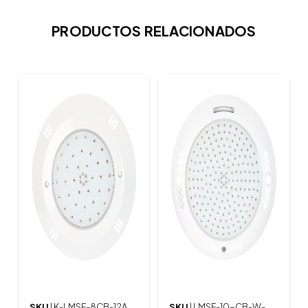
PRODUCTOS RELACIONADOS
SKU
| K-LMSF-8CB-12A
SKU
| LMSF-10-CB-W-