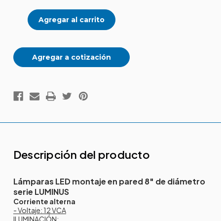
Lámparas
Lámparas
LED
LED
montaje
montaje
en
en
pared
pared
8"
8"
serie
serie
LUMINUS
LUMINUS
Agregar a cotización
Descripción del producto
Lámparas LED montaje en pared 8" de diámetro
serie LUMINUS
Corriente alterna
- Voltaje: 12 VCA
ILUMINACIÓN: