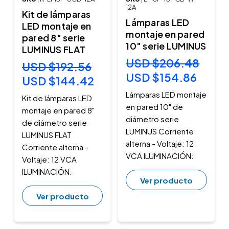
12A
Kit de lámparas
Lámparas LED
LED montaje en
montaje en pared
pared 8" serie
10" serie LUMINUS
LUMINUS FLAT
USD $206.48
USD $192.56
USD $154.86
USD $144.42
Lámparas LED montaje
Kit de lámparas LED
en pared 10" de
montaje en pared 8"
diámetro serie
de diámetro serie
LUMINUS Corriente
LUMINUS FLAT
alterna - Voltaje: 12
Corriente alterna -
VCA ILUMINACIÓN:
Voltaje: 12 VCA
ILUMINACIÓN:
Ver producto
Ver producto