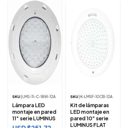
SKU
| LMS-11-C-18W-12A
SKU
| K-LMSF-10CB-12A
Lámpara LED
Kit de lámparas
montaje en pared
LED montaje en
11" serie LUMINUS
pared 10" serie
LUMINUS FLAT
USD $251.72