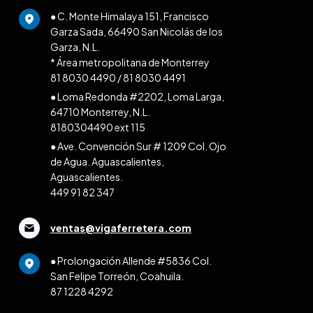
● C. Monte Himalaya 151, Francisco
Garza Sada, 66490 San Nicolás de los
Garza, N.L.
* Área metropolitana de Monterrey
81 8030 4490
/
81 8030 4491
● Loma Redonda #2202, Loma Larga,
64710 Monterrey, N.L.
8180304490 ext 115
● Ave. Convención Sur # 1209 Col. Ojo
de Agua. Aguascalientes,
Aguascalientes.
449 91 82 347
ventas@vigaferretera.com
● Prolongación Allende #5836 Col.
San Felipe Torreón, Coahuila.
87 1228 4292