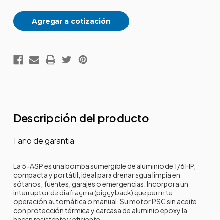
Agregar a cotización
Descripción del producto
1 año de garantía
La 5-ASP es una bomba sumergible de aluminio de 1/6 HP,
compacta y portátil, ideal para drenar agua limpia en
sótanos, fuentes, garajes o emergencias. Incorpora un
interruptor de diafragma (piggyback) que permite
operación automática o manual. Su motor PSC sin aceite
con protección térmica y carcasa de aluminio epoxy la
hacen resistente y eficiente.