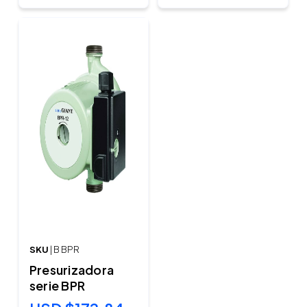
SKU
| B BPR
Presurizadora
serie BPR