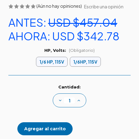
(Aún no hay opiniones)
Escribe una opinión
ANTES:
USD $457.04
AHORA:
USD $342.78
HP, Volts:
(Obligatorio)
1/6 HP, 115V
1/6HP, 115V
Existencias
Cantidad:
actuales:
Disminuir
Aumentar
la
la
cantidad
cantidad
de
de
5ASP
5ASP
Little
Little
Giant
Giant