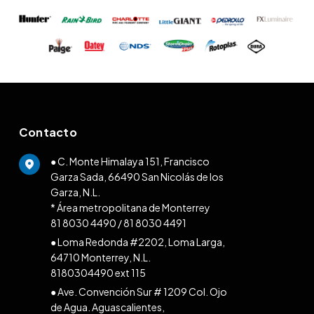
Contacto
● C. Monte Himalaya 151, Francisco
Garza Sada, 66490 San Nicolás de los
Garza, N.L.
* Área metropolitana de Monterrey
81 8030 4490
/
81 8030 4491
● Loma Redonda #2202, Loma Larga,
64710 Monterrey, N.L.
8180304490 ext 115
● Ave. Convención Sur # 1209 Col. Ojo
de Agua. Aguascalientes,