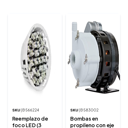
SKU
| B 566224
SKU
| B 583002
Reemplazo de
Bombas en
foco LED (3
propileno con eje