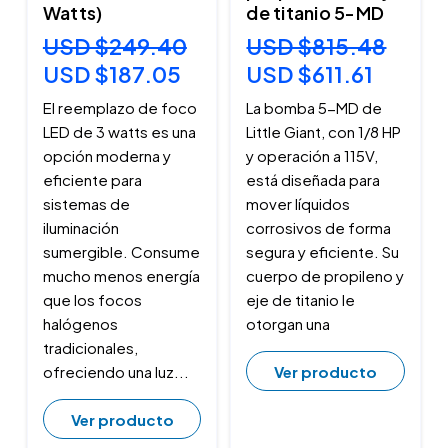
Watts)
de titanio 5-MD
USD $249.40
USD $815.48
USD $187.05
USD $611.61
El reemplazo de foco
La bomba 5-MD de
LED de 3 watts es una
Little Giant, con 1/8 HP
opción moderna y
y operación a 115V,
eficiente para
está diseñada para
sistemas de
mover líquidos
iluminación
corrosivos de forma
sumergible. Consume
segura y eficiente. Su
mucho menos energía
cuerpo de propileno y
que los focos
eje de titanio le
halógenos
otorgan una
tradicionales,
Ver producto
ofreciendo una luz...
Ver producto