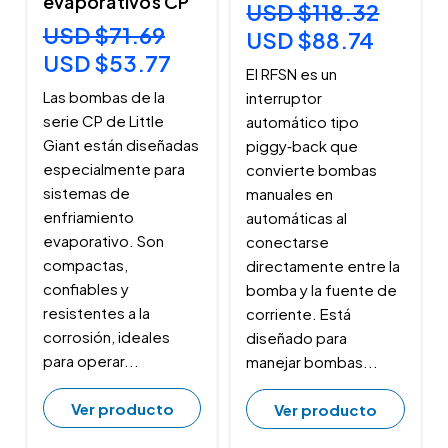
evaporativos CP
USD $118.32
USD $71.69
USD $88.74
USD $53.77
El RFSN es un
Las bombas de la
interruptor
serie CP de Little
automático tipo
Giant están diseñadas
piggy‑back que
especialmente para
convierte bombas
sistemas de
manuales en
enfriamiento
automáticas al
evaporativo. Son
conectarse
compactas,
directamente entre la
confiables y
bomba y la fuente de
resistentes a la
corriente. Está
corrosión, ideales
diseñado para
para operar...
manejar bombas...
Ver producto
Ver producto