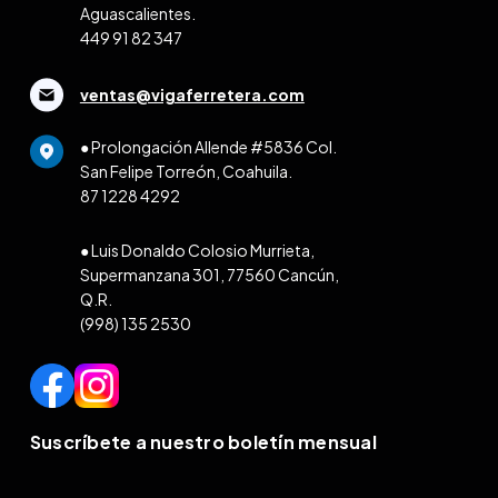
Aguascalientes.
449 91 82 347
ventas@vigaferretera.com
● Prolongación Allende #5836 Col.
San Felipe Torreón, Coahuila.
87 1228 4292
● Luis Donaldo Colosio Murrieta,
Supermanzana 301, 77560 Cancún,
Q.R.
(998) 135 2530
Suscríbete a nuestro boletín mensual