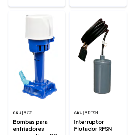
SKU
| B CP
SKU
| B RFSN
Bombas para
Interruptor
enfriadores
Flotador RFSN