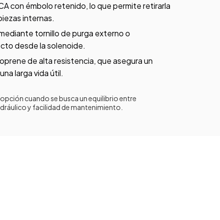
A con émbolo retenido, lo que permite retirarla
piezas internas.
ediante tornillo de purga externo o
cto desde la solenoide.
prene de alta resistencia, que asegura un
una larga vida útil.
e opción cuando se busca un equilibrio entre
idráulico y facilidad de mantenimiento.