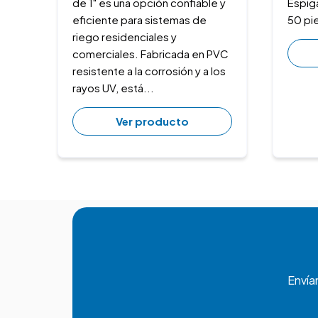
de 1" es una opción confiable y
Espig
eficiente para sistemas de
50 pi
riego residenciales y
comerciales. Fabricada en PVC
resistente a la corrosión y a los
rayos UV, está...
Ver producto
Envía