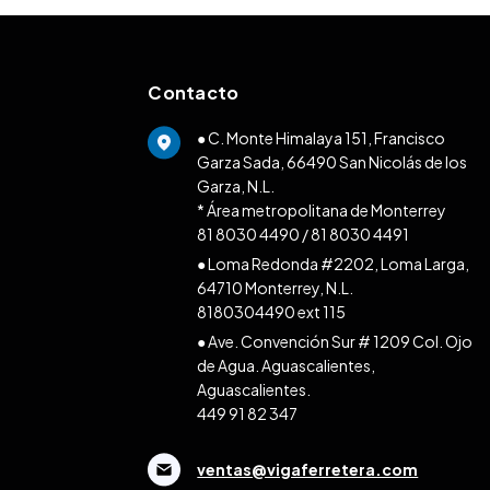
Contacto
● C. Monte Himalaya 151, Francisco
Garza Sada, 66490 San Nicolás de los
Garza, N.L.
* Área metropolitana de Monterrey
81 8030 4490
/
81 8030 4491
● Loma Redonda #2202, Loma Larga,
64710 Monterrey, N.L.
8180304490 ext 115
● Ave. Convención Sur # 1209 Col. Ojo
de Agua. Aguascalientes,
Aguascalientes.
449 91 82 347
ventas@vigaferretera.com