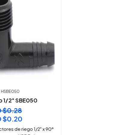
 R HSBE050
 1/2" SBE050
 $0.28
 $0.20
tores de riego 1/2" x 90°