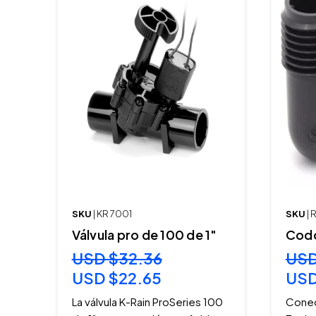
SKU
| KR 7001
SKU
|
Válvula pro de 100 de 1"
Codo
USD $32.36
USD
USD $22.65
USD
La válvula K-Rain ProSeries 100
Conec