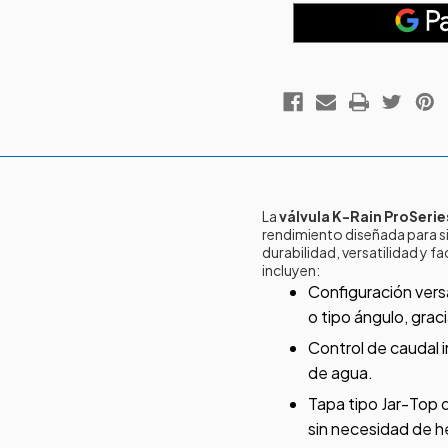
La
válvula K-Rain ProSeries
rendimiento diseñada para s
durabilidad, versatilidad y f
incluyen:
Configuración versá
o tipo ángulo, gra
Control de caudal i
de agua.
Tapa tipo Jar-Top 
sin necesidad de h