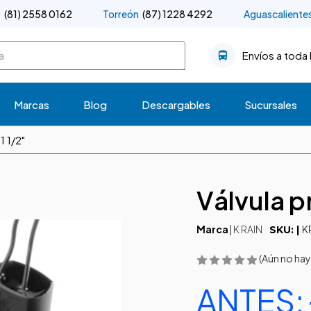
o
(81) 2558 0162
Torreón
(87) 1228 4292
Aguascaliente
Envíos a toda 
Marcas
Blog
Descargables
Sucursales
1 1/2"
Válvula pr
Marca
|
K RAIN
KR
SKU: |
(Aún no hay
ANTES: