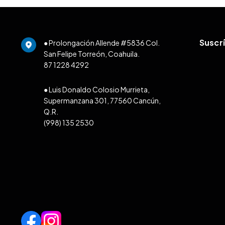
Suscr
● Prolongación Allende #5836 Col.
San Felipe Torreón, Coahuila.
87 1228 4292
● Luis Donaldo Colosio Murrieta,
Supermanzana 301, 77560 Cancún,
Q.R.
(998) 135 2530