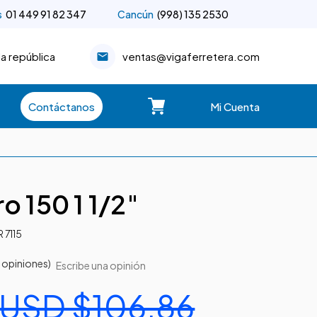
s
01 449 91 82 347
Cancún
(998) 135 2530
la república
ventas@vigaferretera.com
Contáctanos
Mi Cuenta
o 150 1 1/2"
 7115
 opiniones)
Escribe una opinión
USD $106.86