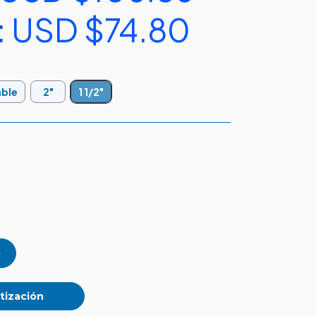
:
USD $74.80
)
able
2"
1 1/2"
tización