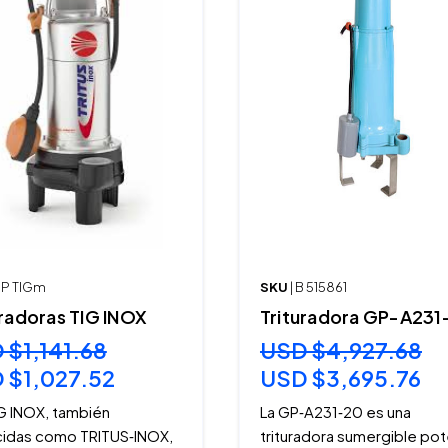
BP TIGm
SKU
| B 515861
uradoras TIG INOX
Trituradora GP-A231
 $1,141.68
USD $4,927.68
 $1,027.52
USD $3,695.76
IG INOX, también
La GP‑A231‑20 es una
idas como TRITUS‑INOX,
trituradora sumergible po