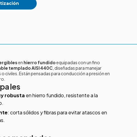
tización
ergibles
en
hierro fundido
equipadas con un fino
able templado AISI 440C
, diseñadas para manejar
 o civiles. Están pensadas para conducción a presión en
ro.
ipales
y robusta
en hierro fundido, resistente a la
o.
ente
: corta sólidos y fibras para evitar atascos en
as.