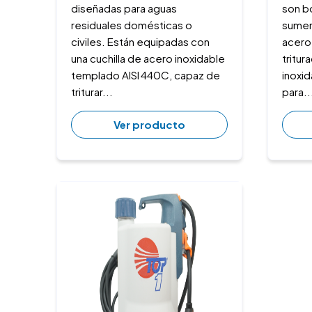
diseñadas para aguas
son b
residuales domésticas o
sumer
civiles. Están equipadas con
acero 
una cuchilla de acero inoxidable
tritu
templado AISI 440C, capaz de
inoxi
triturar...
para..
Ver producto