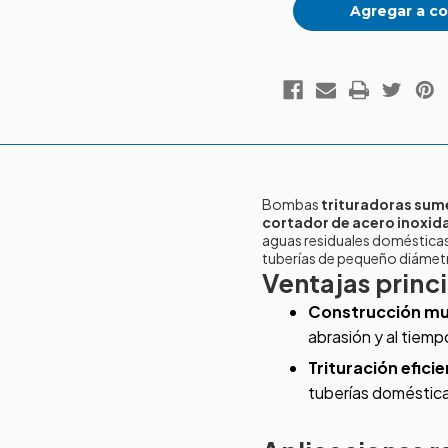
Agregar a co
Bombas
trituradoras sum
cortador de acero inoxid
aguas residuales domésticas
tuberías de pequeño diámet
Ventajas princ
Construcción mu
abrasión y al tiemp
Trituración efici
tuberías doméstic