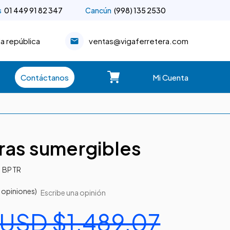
s
01 449 91 82 347
Cancún
(998) 135 2530
la república
ventas@vigaferretera.com
Contáctanos
Mi Cuenta
oras sumergibles
BP TR
|
 opiniones)
Escribe una opinión
USD $1,489.07