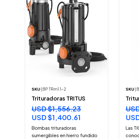
SKU
| BP TRm1.1-2
SKU
| 
Trituradoras TRITUS
Trit
USD $1,556.23
USD
USD $1,400.61
USD
Bombas trituradoras
Las T
sumergibles en hierro fundido
conoc