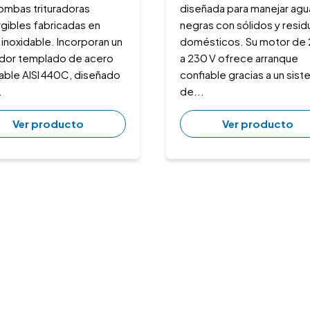
ombas trituradoras
diseñada para manejar agu
gibles fabricadas en
negras con sólidos y resi
inoxidable. Incorporan un
domésticos. Su motor de 
rador templado de acero
a 230 V ofrece arranque
dable AISI 440C, diseñado
confiable gracias a un sis
.
de...
Ver producto
Ver producto