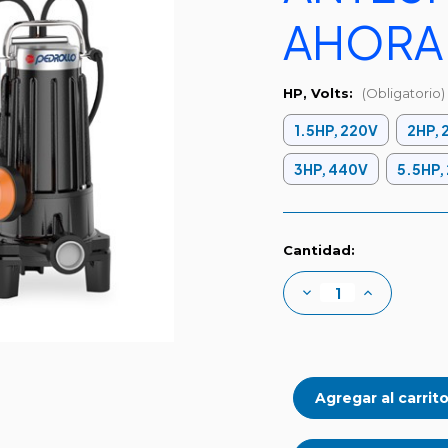
AHORA
HP, Volts:
(Obligatorio)
1.5HP, 220V
2HP, 
3HP, 440V
5.5HP,
Existencias
Cantidad:
actuales:
Disminuir
Aumentar
la
la
cantidad
cantidad
de
de
Trituradoras
Trituradoras
sumergibles
sumergibles