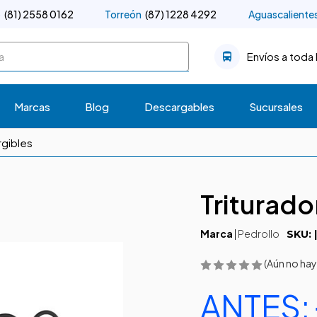
o
(81) 2558 0162
Torreón
(87) 1228 4292
Aguascaliente
Envíos a toda 
Marcas
Blog
Descargables
Sucursales
rgibles
Triturad
Marca
|
Pedrollo
SKU: 
(Aún no hay
ANTES: