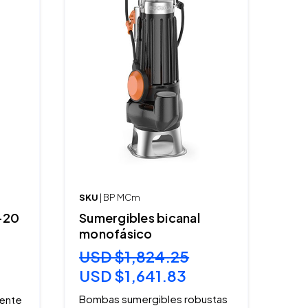
SKU
| BP MCm
-20
Sumergibles bicanal
monofásico
USD $1,824.25
USD $1,641.83
Bombas sumergibles robustas
tente