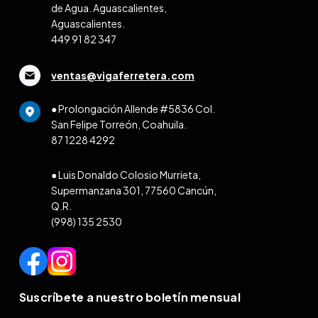
de Agua. Aguascalientes,
Aguascalientes.
449 91 82 347
ventas@vigaferretera.com
● Prolongación Allende #5836 Col.
San Felipe Torreón, Coahuila.
87 1228 4292
● Luis Donaldo Colosio Murrieta,
Supermanzana 301, 77560 Cancún,
Q.R.
(998) 135 2530
Suscríbete a nuestro boletín mensual