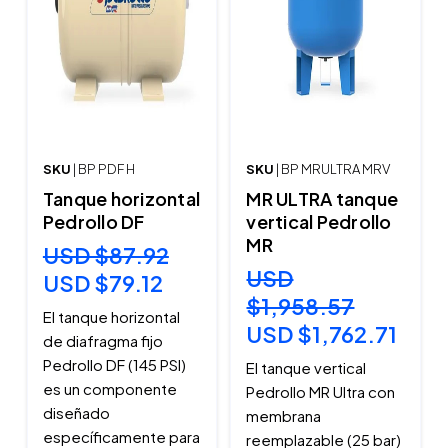
SKU
| BP PDF H
SKU
| BP MRULTRA MRV
Tanque horizontal
MR ULTRA tanque
Pedrollo DF
vertical Pedrollo
MR
USD $87.92
USD
USD $79.12
$1,958.57
El tanque horizontal
USD $1,762.71
de diafragma fijo
Pedrollo DF (145 PSI)
El tanque vertical
es un componente
Pedrollo MR Ultra con
diseñado
membrana
específicamente para
reemplazable (25 bar)