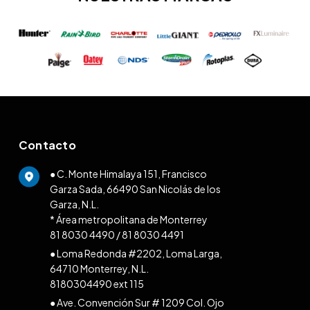
Contacto
● C. Monte Himalaya 151, Francisco
Garza Sada, 66490 San Nicolás de los
Garza, N.L.
* Área metropolitana de Monterrey
81 8030 4490
/
81 8030 4491
● Loma Redonda #2202, Loma Larga,
64710 Monterrey, N.L.
8180304490 ext 115
● Ave. Convención Sur # 1209 Col. Ojo