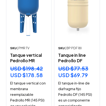
SKU
| PMR TV
SKU
| BP PDF 18I
Tanque vertical
Tanque in line
Pedrollo MR
Pedrollo DF
USD $198.42
USD $77.53
USD $178.58
USD $69.79
El tanque vertical con
El tanque in-line de
membrana
diafragma fijo
reemplazable
Pedrollo DF (145 PSI)
Pedrollo MR (145 PSI)
es un componente
es una solución
especializado