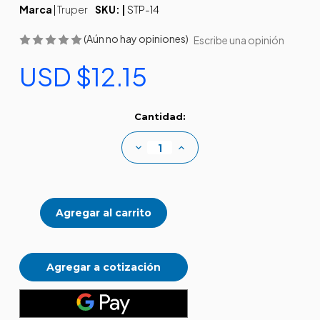
Marca
|
Truper
SKU: |
STP-14
(Aún no hay opiniones)
Escribe una opinión
USD $12.15
Existencias
Cantidad:
actuales:
Disminuir
Aumentar
la
la
cantidad
cantidad
de
de
Serrucho
Serrucho
de
de
poda
poda
14"
14"
(6
(6
DPP)
DPP)
Agregar a cotización