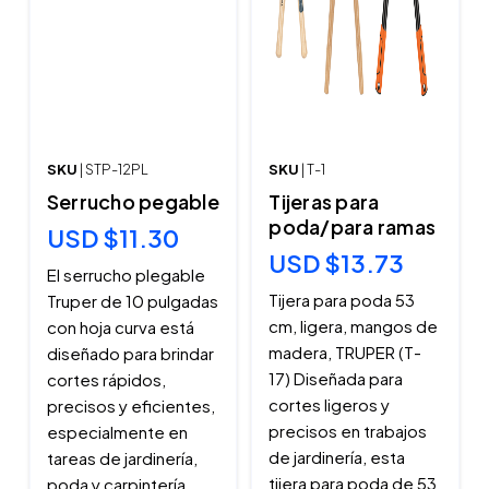
SKU
| STP-12PL
SKU
| T-1
Serrucho pegable
Tijeras para
poda/para ramas
USD $11.30
USD $13.73
El serrucho plegable
Tijera para poda 53
Truper de 10 pulgadas
cm, ligera, mangos de
con hoja curva está
madera, TRUPER (T-
diseñado para brindar
17) Diseñada para
cortes rápidos,
cortes ligeros y
precisos y eficientes,
precisos en trabajos
especialmente en
de jardinería, esta
tareas de jardinería,
tijera para poda de 53
poda y carpintería