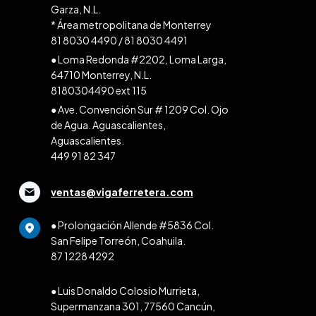
Garza, N.L.
* Área metropolitana de Monterrey
81 8030 4490
/
81 8030 4491
● Loma Redonda #2202, Loma Larga,
64710 Monterrey, N.L.
8180304490 ext 115
● Ave. Convención Sur # 1209 Col. Ojo
de Agua. Aguascalientes,
Aguascalientes.
449 91 82 347
ventas@vigaferretera.com
● Prolongación Allende #5836 Col.
San Felipe Torreón, Coahuila.
87 1228 4292
● Luis Donaldo Colosio Murrieta,
Supermanzana 301, 77560 Cancún,