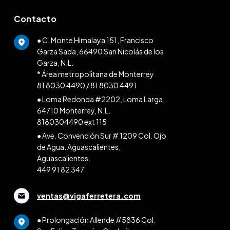
Contacto
● C. Monte Himalaya 151, Francisco
Garza Sada, 66490 San Nicolás de los
Garza, N.L.
* Área metropolitana de Monterrey
81 8030 4490
/
81 8030 4491
● Loma Redonda #2202, Loma Larga,
64710 Monterrey, N.L.
8180304490 ext 115
● Ave. Convención Sur # 1209 Col. Ojo
de Agua. Aguascalientes,
Aguascalientes.
449 91 82 347
ventas@vigaferretera.com
● Prolongación Allende #5836 Col.