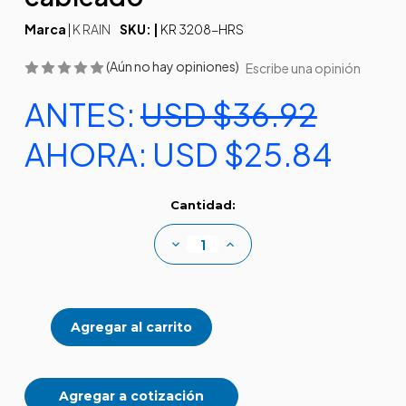
Marca
|
K RAIN
SKU: |
KR 3208-HRS
(Aún no hay opiniones)
Escribe una opinión
ANTES:
USD $36.92
AHORA:
USD $25.84
Existencias
Cantidad:
actuales:
Disminuir
Aumentar
la
la
cantidad
cantidad
de
de
Sensor
Sensor
de
de
lluvia
lluvia
con
con
cableado
cableado
Agregar a cotización