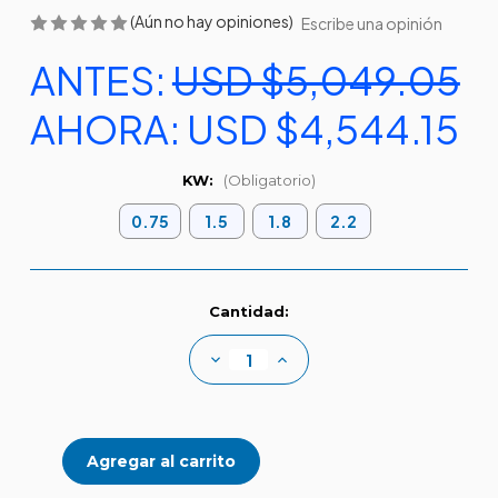
(Aún no hay opiniones)
Escribe una opinión
ANTES:
USD $5,049.05
AHORA:
USD $4,544.15
KW:
(Obligatorio)
0.75
1.5
1.8
2.2
Existencias
Cantidad:
actuales:
Disminuir
Aumentar
la
la
cantidad
cantidad
de
de
Pump
Pump
master
master
duo
duo
PMD
PMD