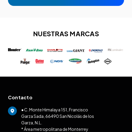
NUESTRAS MARCAS
Contacto
● C. Monte Himalaya 151, Francisco
Garza Sada, 66490 San Nicolás de los
Garza, N.L.
* Área metropolitana de Monterrey