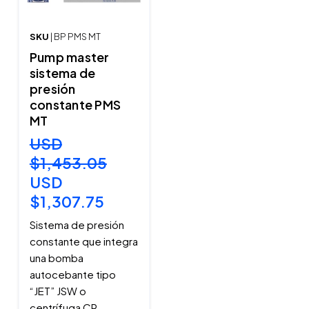
SKU
| BP PMS MT
Pump master
sistema de
presión
constante PMS
MT
USD
$1,453.05
USD
$1,307.75
Sistema de presión
constante que integra
una bomba
autocebante tipo
“JET” JSW o
centrífuga CP