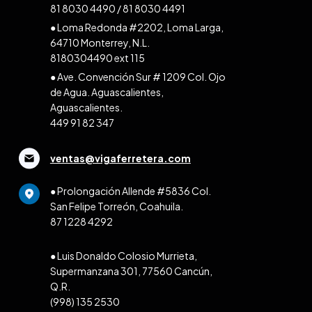
81 8030 4490
/
81 8030 4491
● Loma Redonda #2202, Loma Larga,
64710 Monterrey, N.L.
8180304490 ext 115
● Ave. Convención Sur # 1209 Col. Ojo
de Agua. Aguascalientes,
Aguascalientes.
449 91 82 347
ventas@vigaferretera.com
● Prolongación Allende #5836 Col.
San Felipe Torreón, Coahuila.
87 1228 4292
● Luis Donaldo Colosio Murrieta,
Supermanzana 301, 77560 Cancún,
Q.R.
(998) 135 2530