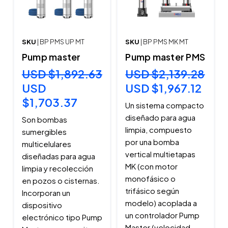
SKU
| BP PMS UP MT
SKU
| BP PMS MK MT
Pump master
Pump master PMS
USD $1,892.63
USD $2,139.28
USD
USD $1,967.12
$1,703.37
Un sistema compacto
diseñado para agua
Son bombas
limpia, compuesto
sumergibles
por una bomba
multicelulares
vertical multietapas
diseñadas para agua
MK (con motor
limpia y recolección
monofásico o
en pozos o cisternas.
trifásico según
Incorporan un
modelo) acoplada a
dispositivo
un controlador Pump
electrónico tipo Pump
Master (velocidad...