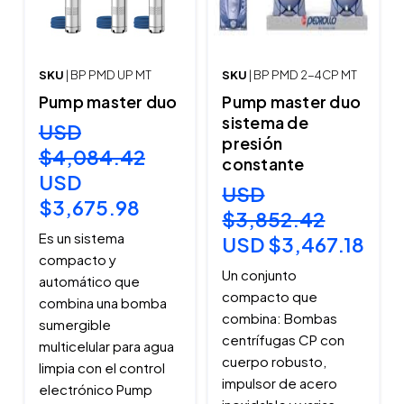
SKU
| BP PMD UP MT
SKU
| BP PMD 2-4CP MT
Pump master duo
Pump master duo
sistema de
USD
presión
$4,084.42
constante
USD
USD
$3,675.98
$3,852.42
Es un sistema
USD $3,467.18
compacto y
Un conjunto
automático que
compacto que
combina una bomba
combina: Bombas
sumergible
centrífugas CP con
multicelular para agua
cuerpo robusto,
limpia con el control
impulsor de acero
electrónico Pump