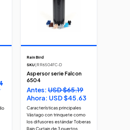
Rain Bird
SKU
| R R6504FC-D
Aspersor serie Falcon
6504
4
Antes:
USD $65.19
7
Ahora:
USD $45.63
Características principales
llo
Vástago con trinquete como
los difusores estándar Toberas
Rain Curtain de 3 puertos