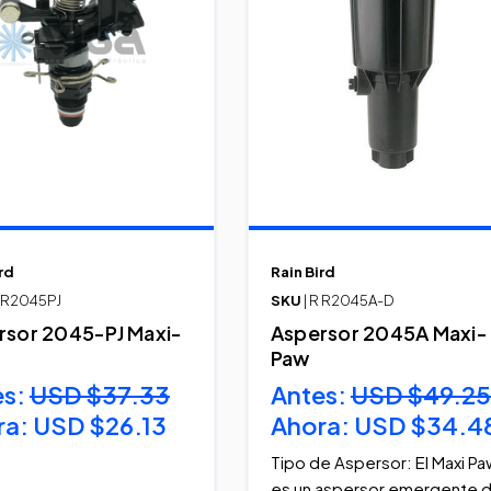
rd
Rain Bird
R R2045PJ
SKU
| R R2045A-D
rsor 2045-PJ Maxi-
Aspersor 2045A Maxi-
Paw
es:
USD $37.33
Antes:
USD $49.25
ra:
USD $26.13
Ahora:
USD $34.4
Tipo de Aspersor: El Maxi Pa
es un aspersor emergente 