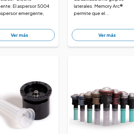
ente: El aspersor 5004
laterales. Memory Arc®
 aspersor emergente,
permite que el...
Ver más
Ver más