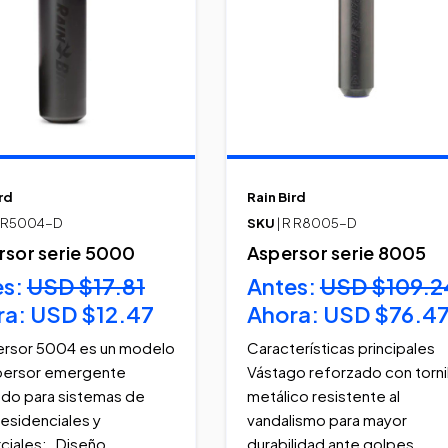
rd
Rain Bird
R R5004-D
SKU
| R R8005-D
rsor serie 5000
Aspersor serie 8005
es:
USD $17.81
Antes:
USD $109.2
ra:
USD $12.47
Ahora:
USD $76.4
ersor 5004 es un modelo
Características principales
persor emergente
Vástago reforzado con torni
do para sistemas de
metálico resistente al
residenciales y
vandalismo para mayor
ciales: Diseño
durabilidad ante golpes