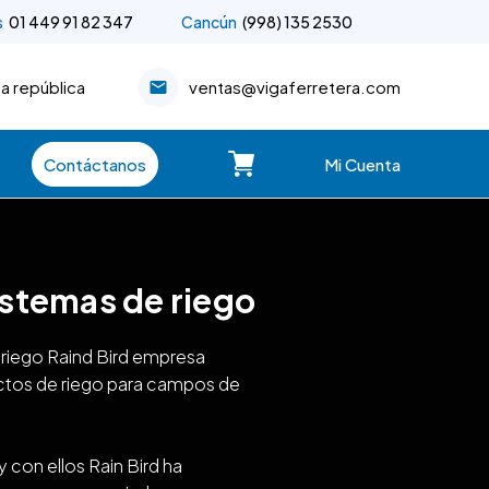
s
01 449 91 82 347
Cancún
(998) 135 2530
la república
ventas@vigaferretera.com
Contáctanos
Mi Cuenta
istemas de riego
 riego Raind Bird empresa
uctos de riego para campos de
 con ellos Rain Bird ha