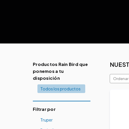
NUES
Productos Rain Bird que
ponemos a tu
disposición
Ordenar 
Todos los productos
Filtrar por
Truper