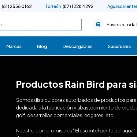
o
(81) 2558 0162
Torreón
(87) 1228 4292
Aguascaliente
Envíos a toda 
Marcas
Blog
Descargables
Sucursales
Productos Rain Bird para s
Somos distribuidores autorizados de productos para
dedicada a la fabricación y abastecimiento de prod
golf, desarrollos comerciales, hogares, etc.
Nuestro compromiso es “El uso inteligente del agua” y