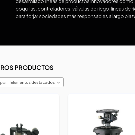
desarrollado líneas de productos innovadores como 
boquillas, controladores, válvulas de riego, líneas de
para forjar sociedades más responsables a largo plaz
TROS PRODUCTOS
por: