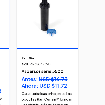
Rain Bird
SKU
| R R3504PC-D
Aspersor serie 3500
Antes:
USD $16.73
Ahora:
USD $11.72
8
Características principales Las
w
boquillas Rain Curtain™ brindan
de
una distribución uniforme en