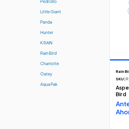
Pedrollo
Little Giant
Panda
Hunter
K RAIN
Rain Bird
Charlotte
Rain Bi
Oatey
SKU
| 
Aqua Pak
Aspe
Bird
Ant
Aho