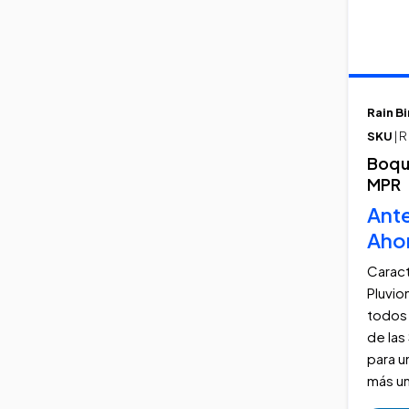
Rain Bi
SKU
| 
Boqui
MPR
Ant
Aho
Caract
Pluvio
todos 
de las 
para u
más un