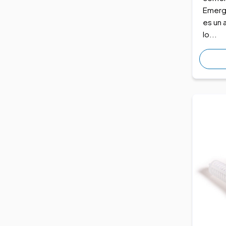
Emerg
es un
lo...