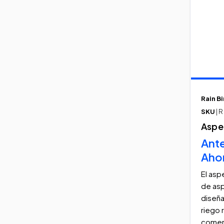
Rain Bi
SKU
| 
Aspe
Ant
Aho
El asp
de as
diseña
riego 
comer