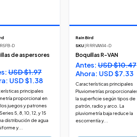
rd
Rain Bird
R R5FB-D
SKU
| R RRVAN14-D
llas de aspersores
Boquillas R-VAN
Antes:
USD $10.47
es:
USD $1.97
Ahora:
USD $7.33
ra:
USD $1.38
Características principales
erísticas principales
Pluviometrías proporcionale
metría proporcional en
la superficie según tipos de
los juegos y patrones
patrón, radio y arco. La
Series 5, 8, 10, 12, y 15
pluviometría baja reduce la
na distribución de agua
escorrentía y...
iforme y...