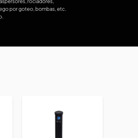
aspersores, rociadores,
 riego por goteo, bombas, etc.
o.