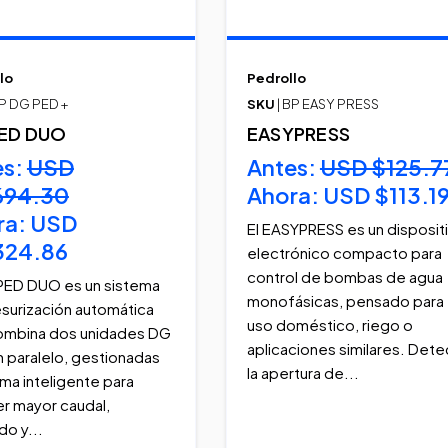
lo
Pedrollo
BP DG PED +
SKU
| BP EASY PRESS
ED DUO
EASYPRESS
es:
USD
Antes:
USD $125.7
694.30
Ahora:
USD $113.1
ra:
USD
El EASYPRESS es un disposit
324.86
electrónico compacto para
control de bombas de agua
PED DUO es un sistema
monofásicas, pensado para
surización automática
uso doméstico, riego o
ombina dos unidades DG
aplicaciones similares. Dete
 paralelo, gestionadas
la apertura de...
ma inteligente para
r mayor caudal,
do y...