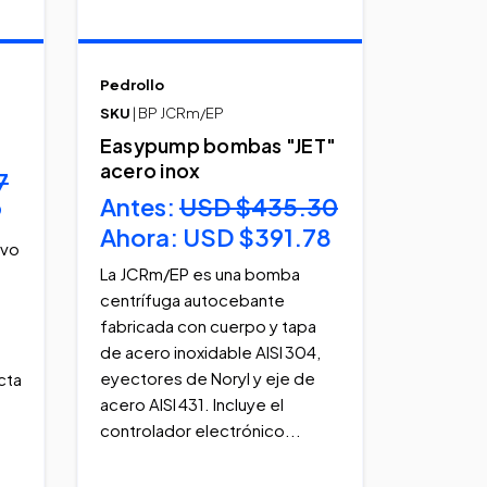
Pedrollo
SKU
| BP JCRm/EP
Easypump bombas "JET"
acero inox
7
Antes:
USD $435.30
9
Ahora:
USD $391.78
ivo
La JCRm/EP es una bomba
centrífuga autocebante
fabricada con cuerpo y tapa
de acero inoxidable AISI 304,
eyectores de Noryl y eje de
cta
acero AISI 431. Incluye el
controlador electrónico...