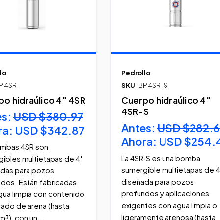
lo
Pedrollo
BP 4SR
SKU
| BP 4SR-S
o hidraúlico 4" 4SR
Cuerpo hidraúlico 4"
4SR-S
es:
USD $380.97
Antes:
USD $282.6
ra:
USD $342.87
Ahora:
USD $254.
ombas 4SR son
La 4SR‑S es una bomba
ibles multietapas de 4″
sumergible multietapas de 4
adas para pozos
diseñada para pozos
dos. Están fabricadas
profundos y aplicaciones
gua limpia con contenido
exigentes con agua limpia o
ado de arena (hasta
ligeramente arenosa (hasta
m³), con un...