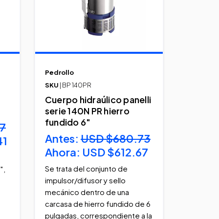
Pedrollo
SKU
| BP 140PR
Cuerpo hidraúlico panelli
serie 140N PR hierro
fundido 6"
7
Antes:
USD $680.73
41
Ahora:
USD $612.67
Se trata del conjunto de
″,
impulsor/difusor y sello
mecánico dentro de una
carcasa de hierro fundido de 6
pulgadas, correspondiente a la