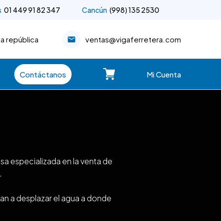
s
01 449 91 82 347
Cancún
(998) 135 2530
la república
ventas@vigaferretera.com
Contáctanos
Mi Cuenta
a especializada en la venta de
.
an a desplazar el agua a donde