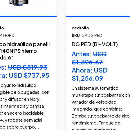
lo
Pedrollo
BP 140PS
SKU
| BP DG PED
o hidraúlico panelli
DG PED (BI-VOLT)
 140N PS hierro
Antes:
USD
ido 6"
$1,395.67
es:
USD $819.93
Ahora:
USD
ra:
USD $737.95
$1,256.09
conjunto hidráulico
Un sistema automatico
ible de 6 pulgadas, con
multietapa autocebante con
or y difusor en Noryl,
variador de velocidad
a intermedia y camisa
integrado, que combina:
or en acero inoxidable
Bomba autocebante de alto
04, y rodete semiaxial
rendimiento, Tanque de
do sobre cuerpo...
expansión compacto,