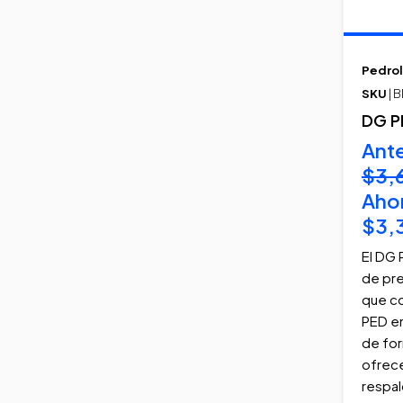
Pedrol
SKU
| 
DG P
Ant
$3,
Aho
$3,
El DG 
de pre
que c
PED en
de for
ofrece
respal