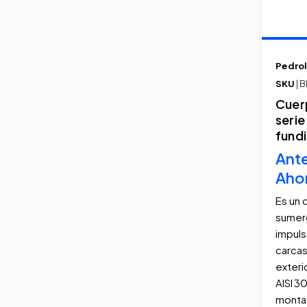
Pedrol
SKU
| 
Cuerp
serie
fund
Ant
Aho
Es un 
sumerg
impuls
carcas
exteri
AISI 3
monta