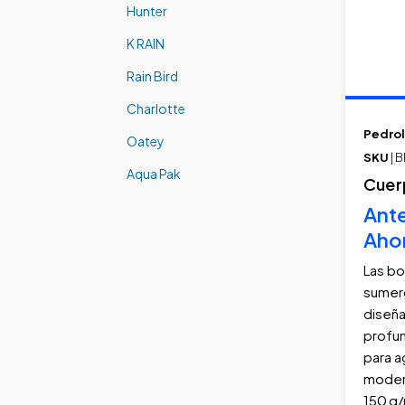
Hunter
K RAIN
Rain Bird
Charlotte
Pedrol
Oatey
SKU
| 
Aqua Pak
Cuerp
Ant
Aho
Las b
sumerg
diseñ
profun
para a
moder
150 g/