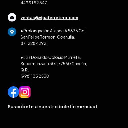
449 91 82 347
ventas@vigaferretera.com
● Prolongación Allende #5836 Col.
San Felipe Torreón, Coahuila.
87 1228 4292
● Luis Donaldo Colosio Murrieta,
Supermanzana 301, 77560 Cancún,
Q.R.
(998) 135 2530
Suscríbete a nuestro boletín mensual