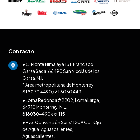
Contacto
● C. Monte Himalaya 151, Francisco
Garza Sada, 66490 San Nicolás de los
Garza, N.L.
* Área metropolitana de Monterrey
81 8030 4490
/
81 8030 4491
● Loma Redonda #2202, Loma Larga,
64710 Monterrey, N.L.
8180304490 ext 115
● Ave. Convención Sur # 1209 Col. Ojo
de Agua. Aguascalientes,
Aguascalientes.