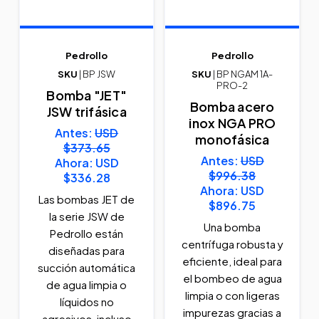
Pedrollo
Pedrollo
SKU
| BP JSW
SKU
| BP NGAM 1A-
PRO-2
Bomba "JET"
Bomba acero
JSW trifásica
inox NGA PRO
Antes:
USD
monofásica
$373.65
Antes:
USD
Ahora:
USD
$996.38
$336.28
Ahora:
USD
Las bombas JET de
$896.75
la serie JSW de
Una bomba
Pedrollo están
centrífuga robusta y
diseñadas para
eficiente, ideal para
succión automática
el bombeo de agua
de agua limpia o
limpia o con ligeras
líquidos no
impurezas gracias a
agresivos, incluso