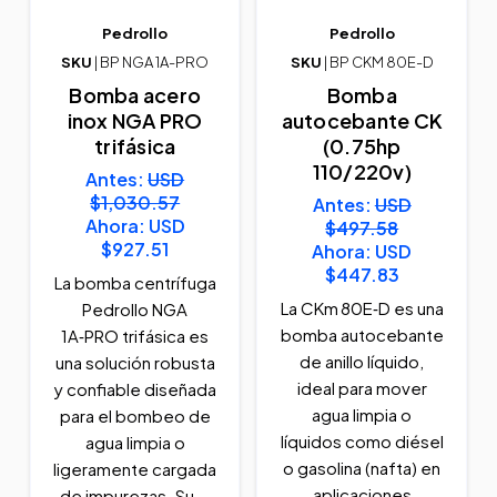
Pedrollo
Pedrollo
SKU
| BP NGA 1A-PRO
SKU
| BP CKM 80E-D
Bomba acero
Bomba
inox NGA PRO
autocebante CK
trifásica
(0.75hp
110/220v)
Antes:
USD
$1,030.57
Antes:
USD
Ahora:
USD
$497.58
$927.51
Ahora:
USD
$447.83
La bomba centrífuga
La CKm 80E‑D es una
Pedrollo NGA
bomba autocebante
1A‑PRO trifásica es
de anillo líquido,
una solución robusta
ideal para mover
y confiable diseñada
agua limpia o
para el bombeo de
líquidos como diésel
agua limpia o
o gasolina (nafta) en
ligeramente cargada
aplicaciones
de impurezas. Su...