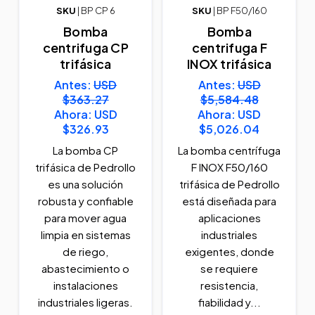
SKU
| BP CP 6
SKU
| BP F50/160
Bomba
Bomba
centrifuga CP
centrifuga F
trifásica
INOX trifásica
Antes:
USD
Antes:
USD
$363.27
$5,584.48
Ahora:
USD
Ahora:
USD
$326.93
$5,026.04
La bomba CP
La bomba centrífuga
trifásica de Pedrollo
F INOX F50/160
es una solución
trifásica de Pedrollo
robusta y confiable
está diseñada para
para mover agua
aplicaciones
limpia en sistemas
industriales
de riego,
exigentes, donde
abastecimiento o
se requiere
instalaciones
resistencia,
industriales ligeras.
fiabilidad y...