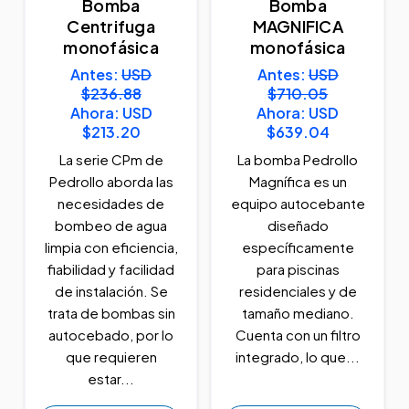
Bomba
Bomba
Centrifuga
MAGNIFICA
monofásica
monofásica
Antes:
USD
Antes:
USD
$236.88
$710.05
Ahora:
USD
Ahora:
USD
$213.20
$639.04
La serie CPm de
La bomba Pedrollo
Pedrollo aborda las
Magnífica es un
necesidades de
equipo autocebante
bombeo de agua
diseñado
limpia con eficiencia,
específicamente
fiabilidad y facilidad
para piscinas
de instalación. Se
residenciales y de
trata de bombas sin
tamaño mediano.
autocebado, por lo
Cuenta con un filtro
que requieren
integrado, lo que...
estar...