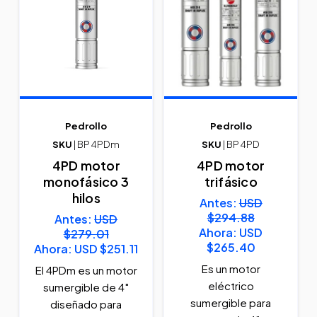
Pedrollo
Pedrollo
SKU
| BP 4PDm
SKU
| BP 4PD
4PD motor
4PD motor
monofásico 3
trifásico
hilos
Antes:
USD
$294.88
Antes:
USD
Ahora:
USD
$279.01
$265.40
Ahora:
USD $251.11
Es un motor
El 4PDm es un motor
eléctrico
sumergible de 4″
sumergible para
diseñado para