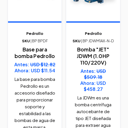
Pedrollo
Pedrollo
SKU
| BP BPDF
SKU
| BP JDWM1AX-N-D
Base para
Bomba "JET"
bomba Pedrollo
JDWM (1.0HP
110/220V)
Antes:
USD $12.82
Ahora:
USD $11.54
Antes:
USD
$509.18
La base para bomba
Ahora:
USD
Pedrollo es un
$458.27
accesorio diseñado
La JDWm es una
para proporcionar
bomba centrífuga
soporte y
autocebante de
estabilidad a las
tipo JET diseñada
bombas de agua de
para extraer agua
esta marca,