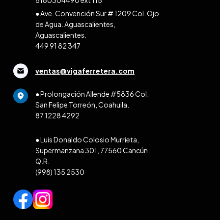
● Ave. Convención Sur # 1209 Col. Ojo
de Agua. Aguascalientes,
Aguascalientes.
449 91 82 347
ventas@vigaferretera.com
● Prolongación Allende #5836 Col.
San Felipe Torreón, Coahuila.
87 1228 4292
● Luis Donaldo Colosio Murrieta,
Supermanzana 301, 77560 Cancún,
Q.R.
(998) 135 2530