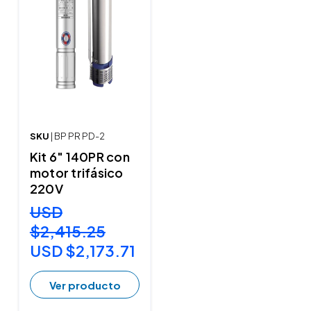
SKU
| BP PR PD-2
Kit 6" 140PR con
motor trifásico
220V
USD
$2,415.25
USD $2,173.71
Ver producto