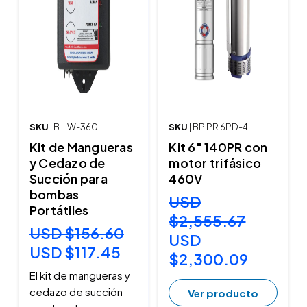
SKU
| B HW-360
SKU
| BP PR 6PD-4
Kit de Mangueras
Kit 6" 140PR con
y Cedazo de
motor trifásico
Succión para
460V
bombas
USD
Portátiles
$2,555.67
USD $156.60
USD
USD $117.45
$2,300.09
El kit de mangueras y
cedazo de succión
Ver producto