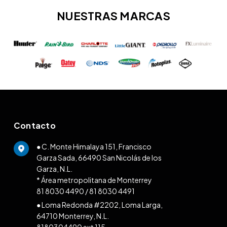
NUESTRAS MARCAS
Contacto
● C. Monte Himalaya 151, Francisco
Garza Sada, 66490 San Nicolás de los
Garza, N.L.
* Área metropolitana de Monterrey
81 8030 4490
/
81 8030 4491
● Loma Redonda #2202, Loma Larga,
64710 Monterrey, N.L.
8180304490 ext 115