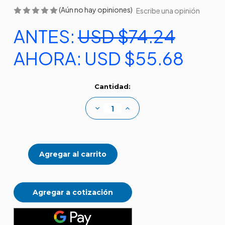
(Aún no hay opiniones)
Escribe una opinión
ANTES:
USD $74.24
AHORA:
USD $55.68
Existencias
Cantidad:
actuales:
Disminuir
Aumentar
la
la
cantidad
cantidad
de
de
Kit
Kit
medidor
medidor
de
de
dureza
dureza
Agregar a cotización