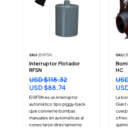
SKU
| B RFSN
SKU
|
Interruptor Flotador
Bomb
RFSN
HC
USD $118.32
USD
USD $88.74
USD
El RFSN es un interruptor
La bo
automático tipo piggy‑back
Giant
que convierte bombas
cuerp
manuales en automáticas al
ofrec
conectarse directamente
químic