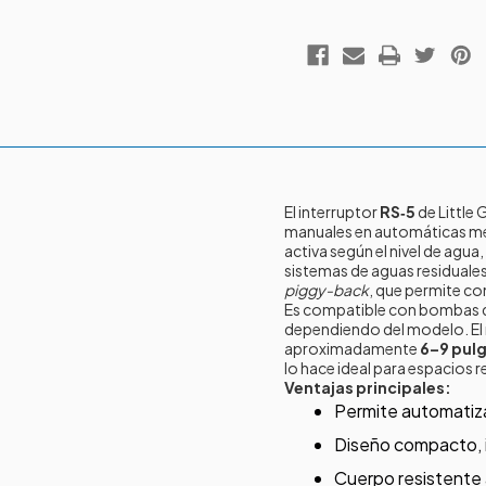
El interruptor
RS‑5
de Little
manuales en automáticas med
activa según el nivel de agua
sistemas de aguas residuales.
piggy-back
, que permite co
Es compatible con bombas 
dependiendo del modelo. El 
aproximadamente
6–9 pul
lo hace ideal para espacios 
Ventajas principales:
Permite automatiza
Diseño compacto, 
Cuerpo resistente a