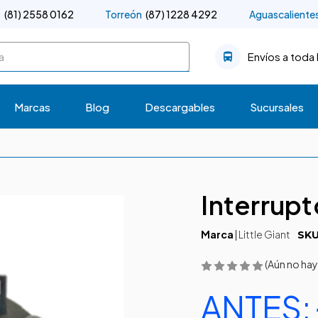
o
(81) 2558 0162
Torreón
(87) 1228 4292
Aguascaliente
Envíos a toda 
Marcas
Blog
Descargables
Sucursales
Interrup
Marca
|
Little Giant
SKU
(Aún no hay
ANTES: