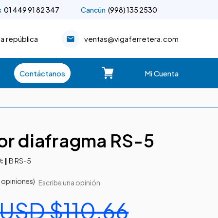
s
01 449 91 82 347
Cancún
(998) 135 2530
la república
ventas@vigaferretera.com
Contáctanos
Mi Cuenta
tor diafragma RS-5
B RS-5
: |
 opiniones)
Escribe una opinión
USD $110.66