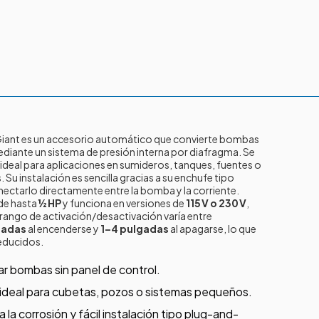
 Giant es un accesorio automático que convierte bombas
iante un sistema de presión interna por diafragma. Se
, ideal para aplicaciones en sumideros, tanques, fuentes o
 Su instalación es sencilla gracias a su enchufe tipo
nectarlo directamente entre la bomba y la corriente.
de hasta
½ HP
y funciona en versiones de
115 V o 230 V
,
rango de activación/desactivación varía entre
gadas
al encenderse y
1–4 pulgadas
al apagarse, lo que
reducidos.
r bombas sin panel de control.
ideal para cubetas, pozos o sistemas pequeños.
 la corrosión y fácil instalación tipo plug-and-