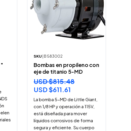
SKU
| B 583002
5"
Bombas en propileno con
eje de titanio 5-MD
USD $815.48
USD $611.61
e
 NDS
La bomba 5-MD de Little Giant,
ón
con 1/8 HP y operación a 115V,
uelen
está diseñada para mover
riales
líquidos corrosivos de forma
segura y eficiente. Su cuerpo