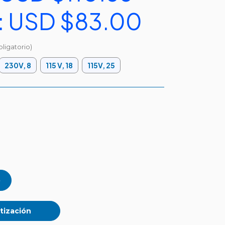
:
USD $83.00
bligatorio)
230V, 8
115 V, 18
115V, 25
tización