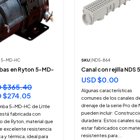
 B 5-MD-HC
SKU
| NDS-864
as en Ryton 5-MD-
Canal con rejilla NDS 
USD $0.00
 $365.40
Algunas características
 $274.05
comunes de los canales d
drenaje de la serie Pro de
mba 5-MD-HC de Little
pueden incluir: Construcci
 está fabricada con
duradera: Estos canales s
o de Ryton, material que
estar fabricados con mate
e excelente resistencia
resistentes para...
a y térmica, ideal para