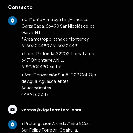
Contacto
● C. Monte Himalaya 151, Francisco
Garza Sada, 66490 San Nicolás de los
Garza, N.L.
* Área metropolitana de Monterrey
81 8030 4490
/
81 8030 4491
● Loma Redonda #2202, Loma Larga,
64710 Monterrey, N.L.
8180304490 ext 115
● Ave. Convención Sur # 1209 Col. Ojo
de Agua. Aguascalientes,
Aguascalientes.
449 91 82 347
ventas@vigaferretera.com
● Prolongación Allende #5836 Col.
San Felipe Torreón, Coahuila.