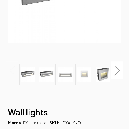
Wall lights
Marca
|
FX Luminaire
SKU: |
F XAHS-D