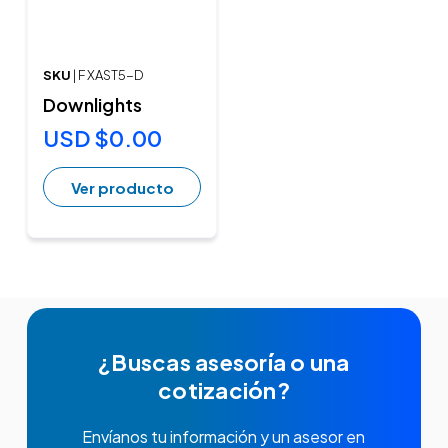
SKU
| F XAST5-D
Downlights
USD $0.00
Ver producto
¿Buscas asesoría o una
cotización?
Envíanos tu información y un asesor en