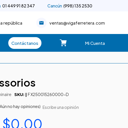
s
01 449 91 82 347
Cancún
(998) 135 2530
la república
ventas@vigaferretera.com
Contáctanos
Mi Cuenta
ssorios
inaire
F X250015260000-D
SKU: |
(Aún no hay opiniones)
Escribe una opinión
 $0.00