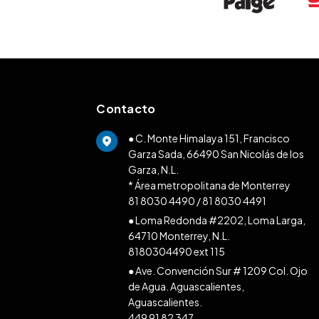
Contacto
● C. Monte Himalaya 151, Francisco
Garza Sada, 66490 San Nicolás de los
Garza, N.L.
* Área metropolitana de Monterrey
81 8030 4490
/
81 8030 4491
● Loma Redonda #2202, Loma Larga,
64710 Monterrey, N.L.
8180304490 ext 115
● Ave. Convención Sur # 1209 Col. Ojo
de Agua. Aguascalientes,
Aguascalientes.
449 91 82 347