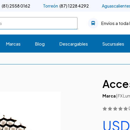
o
(81) 2558 0162
Torreón
(87) 1228 4292
Aguascaliente
Envíos a toda 
Marcas
Blog
Descargables
Sucursales
Acce
Marca
|
FX Lum
USD