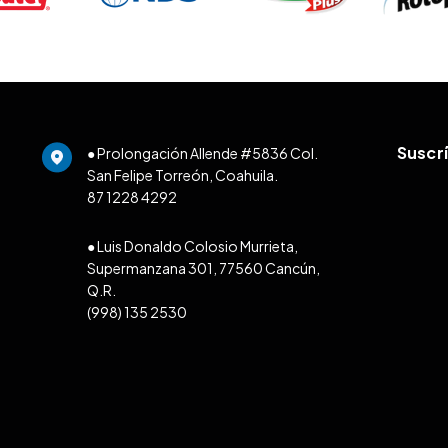
Suscr
● Prolongación Allende #5836 Col.
San Felipe Torreón, Coahuila.
87 1228 4292
● Luis Donaldo Colosio Murrieta,
Supermanzana 301, 77560 Cancún,
Q.R.
(998) 135 2530