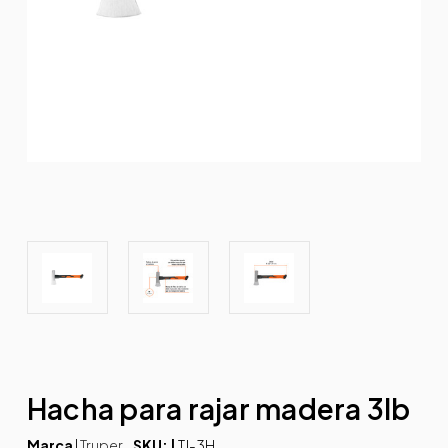
Hacha para rajar madera 3lb
Marca
|
Truper
SKU: |
TJ-3H