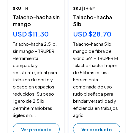
SKU
| TH
SKU
| TH-5M
Talacho-hacha sin
Talacho-hacha
mango
5lb
USD $11.30
USD $28.70
Talacho-hacha 2.5 lb,
Talacho-hacha 5 lb,
sin mango – TRUPER
mango de fibra de
Herramienta
vidrio 36″ – TRUPER El
compacta y
talacho-hacha Truper
resistente, ideal para
de 5 libras es una
trabajos de corte y
herramienta
picado en espacios
combinada de uso
reducidos. Su peso
rudo diseñada para
ligero de 2.5 lb
brindar versatilidad y
permite maniobras
eficiencia en trabajos
ágiles sin...
agríc
Ver producto
Ver producto