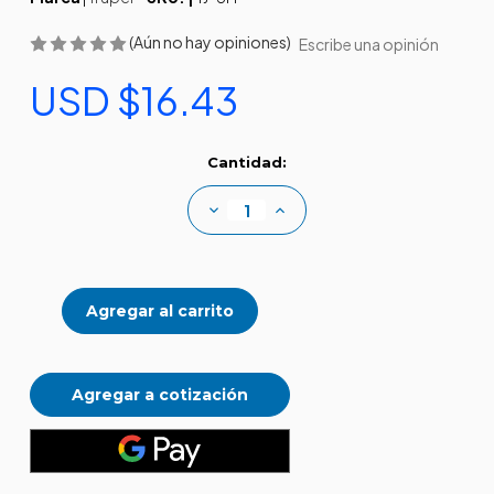
(Aún no hay opiniones)
Escribe una opinión
USD $16.43
Existencias
Cantidad:
actuales:
Disminuir
Aumentar
la
la
cantidad
cantidad
de
de
Hacha
Hacha
para
para
rajar
rajar
madera
madera
3lb
3lb
Agregar a cotización