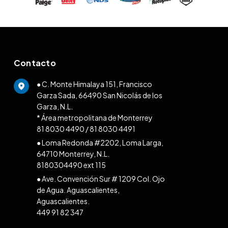
Contacto
● C. Monte Himalaya 151, Francisco
Garza Sada, 66490 San Nicolás de los
Garza, N.L.
* Área metropolitana de Monterrey
81 8030 4490
/
81 8030 4491
● Loma Redonda #2202, Loma Larga,
64710 Monterrey, N.L.
8180304490 ext 115
● Ave. Convención Sur # 1209 Col. Ojo
de Agua. Aguascalientes,
Aguascalientes.
449 91 82 347