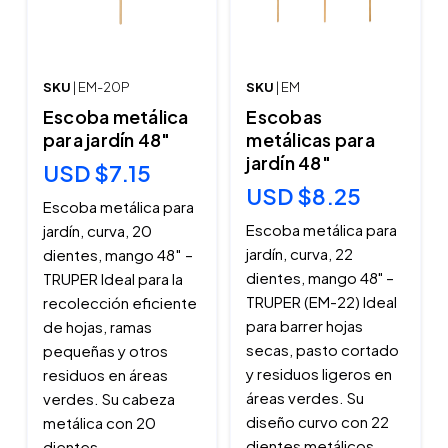
SKU
| EM-20P
SKU
| EM
Escoba metálica
Escobas
para jardín 48"
metálicas para
jardín 48"
USD $7.15
USD $8.25
Escoba metálica para
Escoba metálica para
jardín, curva, 20
jardín, curva, 22
dientes, mango 48″ –
dientes, mango 48" –
TRUPER Ideal para la
TRUPER (EM-22) Ideal
recolección eficiente
para barrer hojas
de hojas, ramas
secas, pasto cortado
pequeñas y otros
y residuos ligeros en
residuos en áreas
áreas verdes. Su
verdes. Su cabeza
diseño curvo con 22
metálica con 20
dientes metálicos...
dientes...