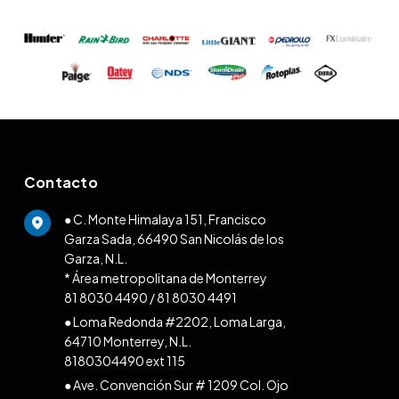
Contacto
● C. Monte Himalaya 151, Francisco
Garza Sada, 66490 San Nicolás de los
Garza, N.L.
* Área metropolitana de Monterrey
81 8030 4490
/
81 8030 4491
● Loma Redonda #2202, Loma Larga,
64710 Monterrey, N.L.
8180304490 ext 115
● Ave. Convención Sur # 1209 Col. Ojo