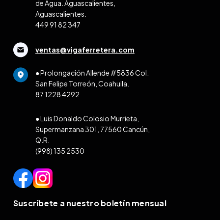
de Agua. Aguascalientes,
Aguascalientes.
449 91 82 347
ventas@vigaferretera.com
● Prolongación Allende #5836 Col.
San Felipe Torreón, Coahuila.
87 1228 4292
● Luis Donaldo Colosio Murrieta,
Supermanzana 301, 77560 Cancún,
Q.R.
(998) 135 2530
Suscríbete a nuestro boletín mensual