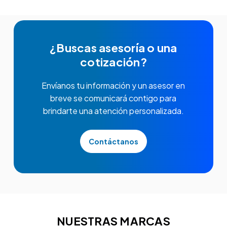
¿Buscas asesoría o una
cotización?
Envíanos tu información y un asesor en
breve se comunicará contigo para
brindarte una atención personalizada.
Contáctanos
NUESTRAS MARCAS