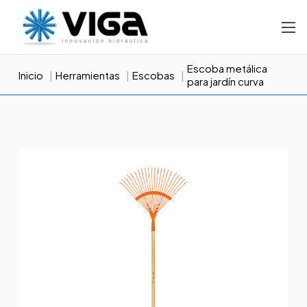
Escoba metálica
Inicio
Herramientas
Escobas
para jardín curva