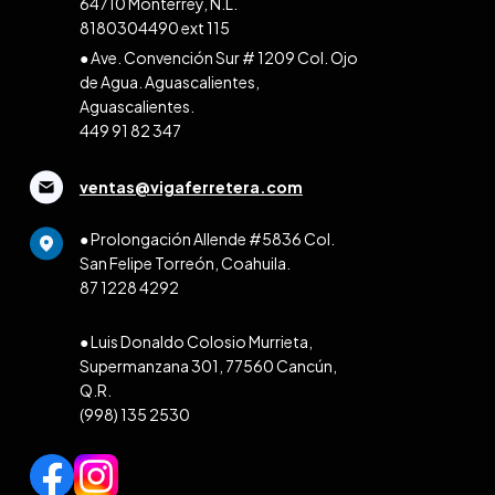
64710 Monterrey, N.L.
8180304490 ext 115
● Ave. Convención Sur # 1209 Col. Ojo
de Agua. Aguascalientes,
Aguascalientes.
449 91 82 347
ventas@vigaferretera.com
● Prolongación Allende #5836 Col.
San Felipe Torreón, Coahuila.
87 1228 4292
● Luis Donaldo Colosio Murrieta,
Supermanzana 301, 77560 Cancún,
Q.R.
(998) 135 2530