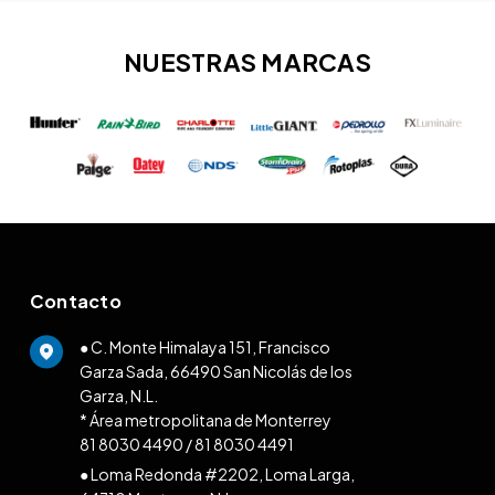
NUESTRAS MARCAS
Contacto
● C. Monte Himalaya 151, Francisco
Garza Sada, 66490 San Nicolás de los
Garza, N.L.
* Área metropolitana de Monterrey
81 8030 4490
/
81 8030 4491
● Loma Redonda #2202, Loma Larga,