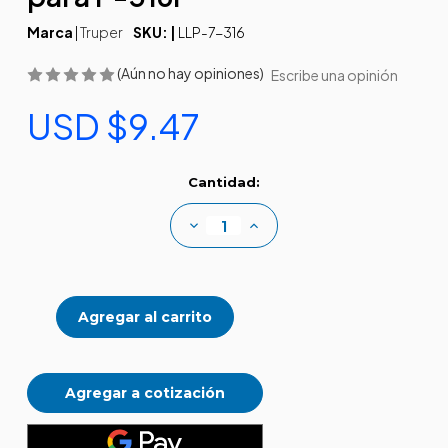
Marca
|
Truper
SKU: |
LLP-7-316
(Aún no hay opiniones)
Escribe una opinión
USD $9.47
Existencias
Cantidad:
actuales:
Disminuir
Aumentar
la
la
cantidad
cantidad
de
de
Ensamble
Ensamble
rueda
rueda
y
y
llanta
llanta
7"
7"
para
para
P-
P-
316P
316P
Agregar a cotización