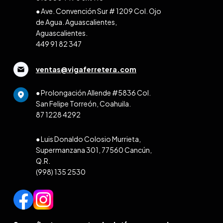
● Ave. Convención Sur # 1209 Col. Ojo
de Agua. Aguascalientes,
Aguascalientes.
449 91 82 347
ventas@vigaferretera.com
● Prolongación Allende #5836 Col.
San Felipe Torreón, Coahuila.
87 1228 4292
● Luis Donaldo Colosio Murrieta,
Supermanzana 301, 77560 Cancún,
Q.R.
(998) 135 2530