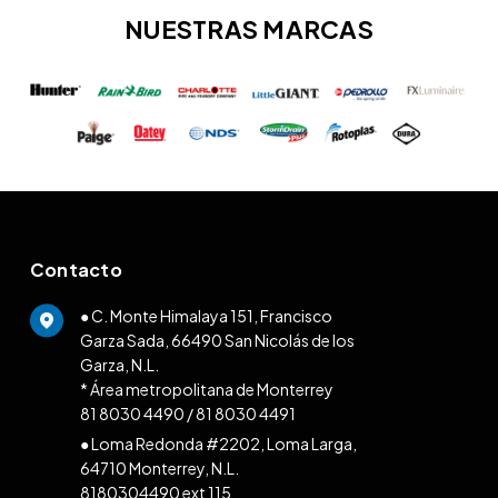
NUESTRAS MARCAS
Contacto
● C. Monte Himalaya 151, Francisco
Garza Sada, 66490 San Nicolás de los
Garza, N.L.
* Área metropolitana de Monterrey
81 8030 4490
/
81 8030 4491
● Loma Redonda #2202, Loma Larga,
64710 Monterrey, N.L.
8180304490 ext 115