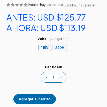
(Aún no hay opiniones)
Escribe una opinión
ANTES:
USD $125.77
AHORA:
USD $113.19
Volts:
(Obligatorio)
115V
220V
Existencias
Cantidad:
actuales:
Disminuir
Aumentar
la
la
cantidad
cantidad
de
de
EASYPRESS
EASYPRESS