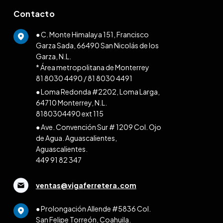
Contacto
● C. Monte Himalaya 151, Francisco
Garza Sada, 66490 San Nicolás de los
Garza, N.L.
* Área metropolitana de Monterrey
81 8030 4490
/
81 8030 4491
● Loma Redonda #2202, Loma Larga,
64710 Monterrey, N.L.
8180304490 ext 115
● Ave. Convención Sur # 1209 Col. Ojo
de Agua. Aguascalientes,
Aguascalientes.
449 91 82 347
ventas@vigaferretera.com
● Prolongación Allende #5836 Col.
San Felipe Torreón, Coahuila.