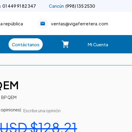
s
01 449 91 82 347
Cancún
(998) 135 2530
la república
ventas@vigaferretera.com
Contáctanos
Mi Cuenta
 QEM
BP QEM
|
 opiniones)
Escribe una opinión
USD $128.21