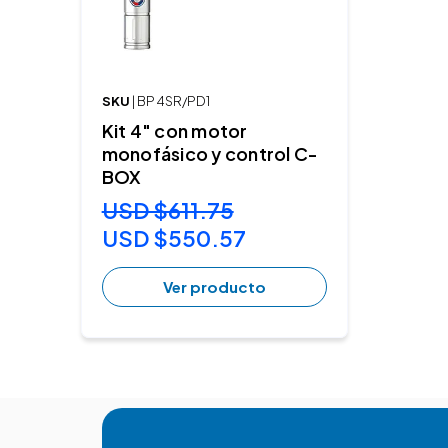
SKU
| BP 4SR/PD1
Kit 4" con motor
monofásico y control C-
BOX
USD $611.75
USD $550.57
Ver producto