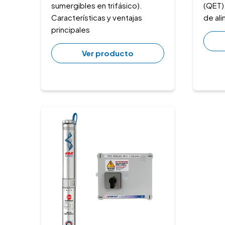
sumergibles en trifásico).
(QET).
Características y ventajas
de ali
principales
Ver producto