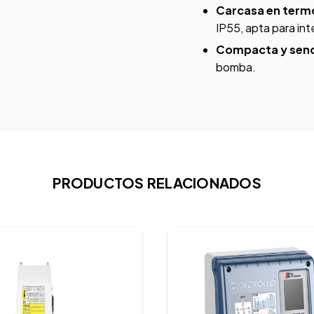
Carcasa en termo
IP55, apta para in
Compacta y senc
bomba.
PRODUCTOS RELACIONADOS