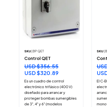
SKU
| BP QET
SKU
|
Control QET
Cont
USD $356.55
USD
USD $320.89
USD
Es un cuadro de control
El C‑B
electrónico trifásico (400 V)
elect
diseñado para arrancar y
arran
proteger bombas sumergibles
sumer
de 3", 4" y 6" (modelos
monof