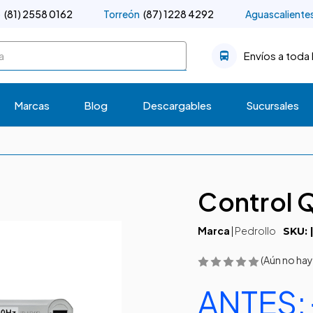
o
(81) 2558 0162
Torreón
(87) 1228 4292
Aguascaliente
Envíos a toda 
Marcas
Blog
Descargables
Sucursales
Control
Marca
|
Pedrollo
SKU: 
(Aún no hay
ANTES: