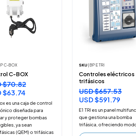
 BP C-BOX
SKU
| BP E TRI
rol C-BOX
Controles eléctricos
trifásicos
 $70.82
USD $657.53
 $63.74
USD $591.79
ox es una caja de control
E1 TRI es un panel multifun
rónico diseñada para
que gestiona una bomba
car y proteger bombas
trifásica, ofreciendo mod
gibles, ya sean
ásicas (QEM) o trifásicas