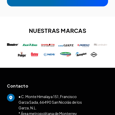
NUESTRAS MARCAS
Contacto
● C. Monte Himalaya 151, Francisco
Garza Sada, 66490 San Nicolás de los
Garza, N.L.
* Área metropolitana de Monterrey