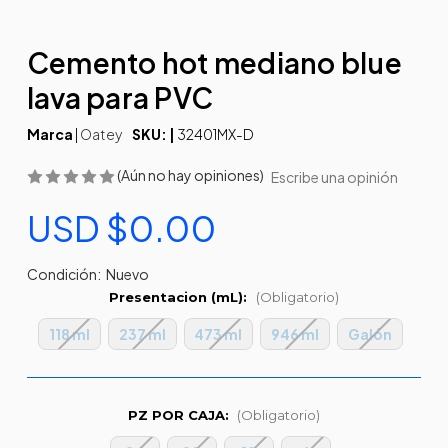
Cemento hot mediano blue
lava para PVC
Marca
|
Oatey
SKU: |
32401MX-D
(Aún no hay opiniones)
Escribe una opinión
USD $0.00
Condición:
Nuevo
Presentacion (mL):
(Obligatorio)
118 ml
237 ml
473 ml
946 ml
Galón
PZ POR CAJA:
(Obligatorio)