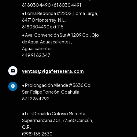
81 8030 4490
/
81 8030 4491
● Loma Redonda #2202, Loma Larga,
64710 Monterrey, N.L.
8180304490 ext 115
● Ave. Convención Sur # 1209 Col. Ojo
de Agua. Aguascalientes,
Aguascalientes.
449 91 82 347
ventas@vigaferretera.com
● Prolongación Allende #5836 Col.
San Felipe Torreón, Coahuila.
87 1228 4292
● Luis Donaldo Colosio Murrieta,
Supermanzana 301, 77560 Cancún,
Q.R.
(998) 135 2530