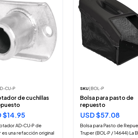
 AD-CU-P
SKU
| BOL-P
tador de cuchillas
Bolsa para pasto de
epuesto
repuesto
 $14.95
USD $57.08
aptador AD‑CU‑P de
Bolsa para Pasto de Repu
 es una refacción original
Truper (BOL‑P / 14644) La 