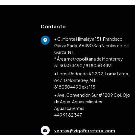
Contacto
● C. Monte Himalaya 151, Francisco
Garza Sada, 66490 San Nicolás de los
Garza, N.L.
* Área metropolitana de Monterrey
81 8030 4490
/
81 8030 4491
● Loma Redonda #2202, Loma Larga,
64710 Monterrey, N.L.
8180304490 ext 115
● Ave. Convención Sur # 1209 Col. Ojo
de Agua. Aguascalientes,
Aguascalientes.
449 91 82 347
ventas@vigaferretera.com