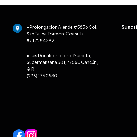
Suscr
● Prolongación Allende #5836 Col.
San Felipe Torreón, Coahuila.
87 1228 4292
● Luis Donaldo Colosio Murrieta,
Supermanzana 301, 77560 Cancún,
Q.R.
(998) 135 2530