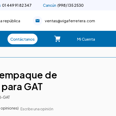
s
01 449 91 82 347
Cancún
(998) 135 2530
la república
ventas@vigaferretera.com
Contáctanos
Mi Cuenta
 empaque de
 para GAT
J-GAT
 opiniones)
Escribe una opinión