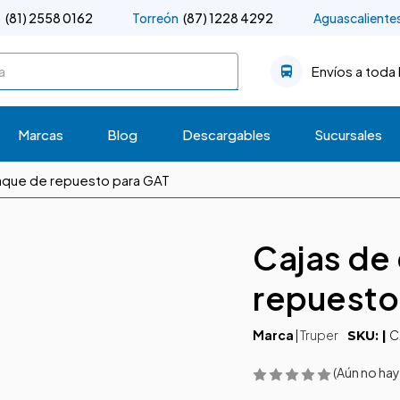
o
(81) 2558 0162
Torreón
(87) 1228 4292
Aguascaliente
Envíos a toda 
Marcas
Blog
Descargables
Sucursales
que de repuesto para GAT
Cajas de
repuesto
Marca
|
Truper
C
SKU: |
(Aún no hay