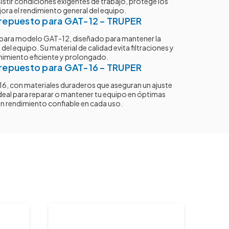
istir condiciones exigentes de trabajo, protege los
ra el rendimiento general del equipo.
repuesto para GAT-12 – TRUPER
 para modelo GAT-12, diseñado para mantener la
el equipo. Su material de calidad evita filtraciones y
nimiento eficiente y prolongado.
repuesto para GAT-16 – TRUPER
6, con materiales duraderos que aseguran un ajuste
. Ideal para reparar o mantener tu equipo en óptimas
n rendimiento confiable en cada uso.