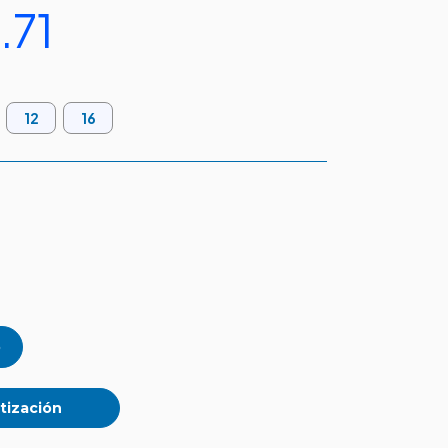
.71
12
16
tización