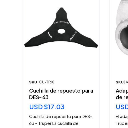
SKU
| CU-TRIX
SKU
|
Cuchilla de repuesto para
Adap
DES-63
de r
USD $17.03
USD
Cuchilla de repuesto para DES-
El ad
63 – Truper La cuchilla de
Truper