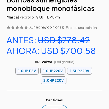
monobloque monofásicas
Marca
|
Pedrollo
SKU: |
BP UPm
(Aún no hay opiniones)
Escribe una opinión
ANTES:
USD $778.42
AHORA:
USD $700.58
HP, Volts:
(Obligatorio)
1.0HP 115V
1.0HP 220V
1.5HP 220V
2.0HP 220V
Existencias
Cantidad:
actuales: