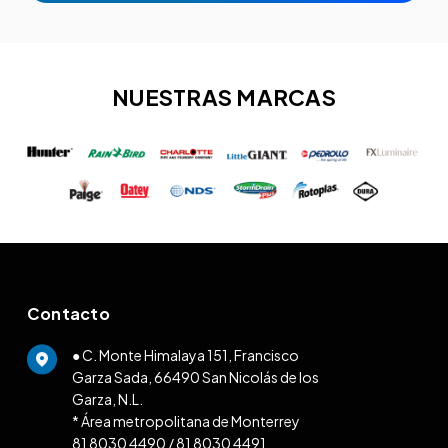
NUESTRAS MARCAS
Contacto
● C. Monte Himalaya 151, Francisco
Garza Sada, 66490 San Nicolás de los
Garza, N.L.
* Área metropolitana de Monterrey
81 8030 4490
/
81 8030 4491