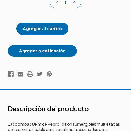
Disminuir
Aumentar
la
la
cantidad
cantidad
de
de
Bombas
Bombas
sumergibles
sumergibles
monobloque
monobloque
monofásicas
monofásicas
Agregar a cotización
Descripción del producto
Las bombas
UPm
de Pedrollo son sumergibles multietapas
de acero inoxidable para agua limpia, diseñadas para