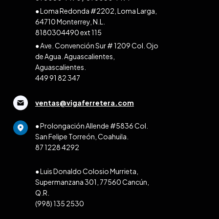
● Loma Redonda #2202, Loma Larga,
64710 Monterrey, N.L.
8180304490 ext 115
● Ave. Convención Sur # 1209 Col. Ojo
de Agua. Aguascalientes,
Aguascalientes.
449 91 82 347
ventas@vigaferretera.com
● Prolongación Allende #5836 Col.
San Felipe Torreón, Coahuila.
87 1228 4292
● Luis Donaldo Colosio Murrieta,
Supermanzana 301, 77560 Cancún,
Q.R.
(998) 135 2530