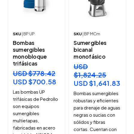
SKU
| BP UP
SKU
| BP MCm
Bombas
Sumergibles
sumergibles
bicanal
monobloque
monofásico
trifásicas
USD
USD $778.42
$1,824.25
USD $700.58
USD $1,641.83
Las bombas UP
Bombas sumergibles
trifásicas de Pedrollo
robustas y eficientes
son equipos
para drenaje de aguas
sumergibles
negras o sucias con
multietapas,
sólidos y fibras
fabricadas en acero
cortas. Cuentan con