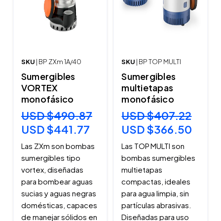
SKU
| BP ZXm 1A/40
SKU
| BP TOP MULTI
Sumergibles
Sumergibles
VORTEX
multietapas
monofásico
monofásico
USD $490.87
USD $407.22
USD $441.77
USD $366.50
Las ZXm son bombas
Las TOP MULTI son
sumergibles tipo
bombas sumergibles
vortex, diseñadas
multietapas
para bombear aguas
compactas, ideales
sucias y aguas negras
para agua limpia, sin
domésticas, capaces
partículas abrasivas.
de manejar sólidos en
Diseñadas para uso