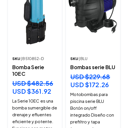
SKU
| B 510852-D
SKU
| BLU
Bomba Serie
Bombas serie BLU
10EC
USD $229.68
USD $482.56
USD $172.26
USD $361.92
Motobombas para
La Serie 10EC es una
piscina serie BLU
bomba sumergible de
Botón on/off
drenaje y efluentes
integrado Diseño con
eficiente y potente.
prefiltro y tapa