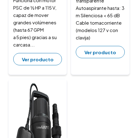
Funciona con motor
transparente
PSC de ½ HP a 115 V,
Autoaspirante hasta: 3
capaz de mover
m Silenciosa < 65 dB
grandes volúmenes
Cable tomacorriente
(hasta 67 GPM
(modelos 127 v con
a 5 pies) gracias a su
clavija)
carcasa...
Ver producto
Ver producto