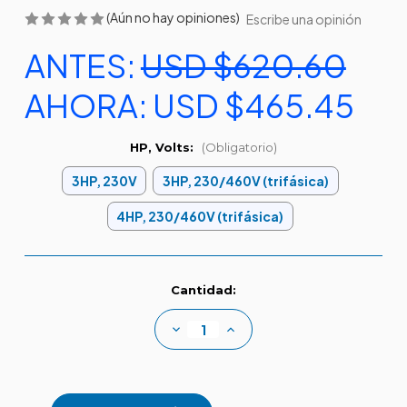
(Aún no hay opiniones)
Escribe una opinión
ANTES:
USD $620.60
AHORA:
USD $465.45
HP, Volts:
(Obligatorio)
3HP, 230V
3HP, 230/460V (trifásica)
4HP, 230/460V (trifásica)
Existencias
Cantidad:
actuales:
Disminuir
Aumentar
la
la
cantidad
cantidad
de
de
Bombas
Bombas
serie
serie
SUPRA
SUPRA