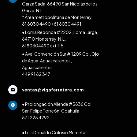
Garza Sada, 66490 San Nicolás de los
Garza, N.L.
* Área metropolitana de Monterrey
81 8030 4490
/
81 8030 4491
● Loma Redonda #2202, Loma Larga,
64710 Monterrey, N.L.
8180304490 ext 115
● Ave. Convención Sur # 1209 Col. Ojo
de Agua. Aguascalientes,
Aguascalientes.
449 91 82 347
ventas@vigaferretera.com
● Prolongación Allende #5836 Col.
San Felipe Torreón, Coahuila.
87 1228 4292
● Luis Donaldo Colosio Murrieta,