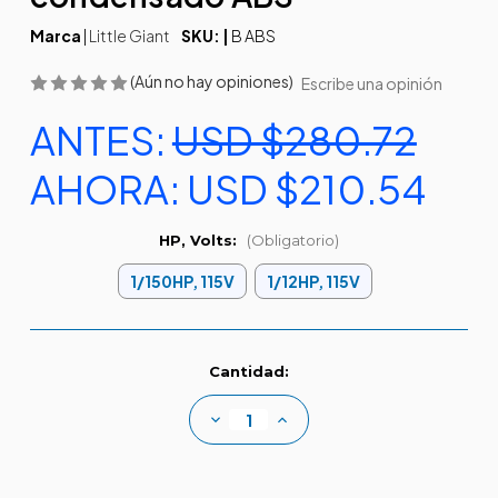
Marca
|
Little Giant
SKU: |
B ABS
(Aún no hay opiniones)
Escribe una opinión
ANTES:
USD $280.72
AHORA:
USD $210.54
HP, Volts:
(Obligatorio)
1/150HP, 115V
1/12HP, 115V
Existencias
Cantidad:
actuales:
Disminuir
Aumentar
la
la
cantidad
cantidad
de
de
Bomba
Bomba
para
para