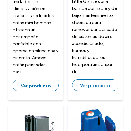
Little Giant es una
unidades de
bomba confiable y de
climatización en
bajo mantenimiento
espacios reducidos,
diseñada para
estas mini bombas
remover condensado
ofrecen un
de sistemas de aire
desempeño
acondicionado,
confiable con
hornos y
operación silenciosa y
humidificadores.
discreta. Ambas
Incorpora un sensor
están pensadas
de...
para...
Ver producto
Ver producto