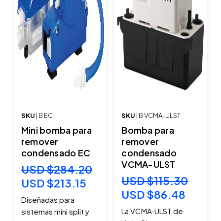
SKU
| B EC
SKU
| B VCMA-ULST
Mini bomba para
Bomba para
remover
remover
condensado EC
condensado
VCMA-ULST
USD $284.20
USD $115.30
USD $213.15
USD $86.48
Diseñadas para
La VCMA‑ULST de
sistemas mini split y