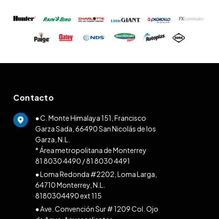
Contacto
● C. Monte Himalaya 151, Francisco
Garza Sada, 66490 San Nicolás de los
Garza, N.L.
* Área metropolitana de Monterrey
81 8030 4490
/
81 8030 4491
● Loma Redonda #2202, Loma Larga,
64710 Monterrey, N.L.
8180304490 ext 115
● Ave. Convención Sur # 1209 Col. Ojo