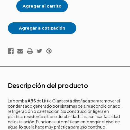
remover
remover
condensado
condensado
ABS
ABS
Agregar a cotización
Descripción del producto
La bomba
ABS
de Little Giant está diseñada para remover el
condensado generado por sistemas de aire acondicionado,
refrigeración o calefacción. Su construcción ligera en
plástico resistente ofrece durabilidad sin sacrificar facilidad
de instalación. Funciona automáticamente según el nivel de
agua, lo que la hace muy práctica para uso continuo.