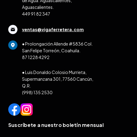
de Agua. Aguascalientes,
Aguascalientes.
449 91 82 347
ventas@vigaferretera.com
● Prolongación Allende #5836 Col.
San Felipe Torreón, Coahuila.
87 1228 4292
● Luis Donaldo Colosio Murrieta,
Supermanzana 301, 77560 Cancún,
Q.R.
(998) 135 2530
Suscríbete a nuestro boletín mensual