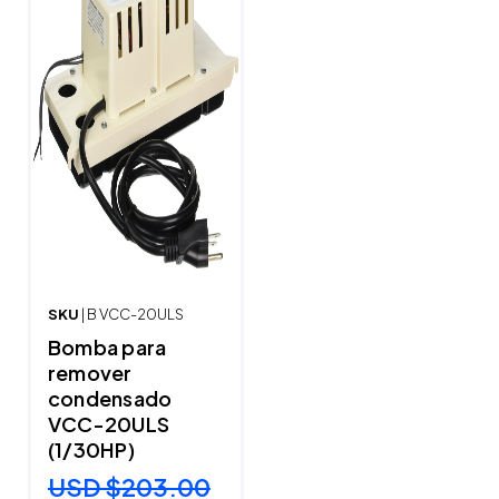
SKU
| B VCC-20ULS
Bomba para
remover
condensado
VCC-20ULS
(1/30HP)
USD $203.00