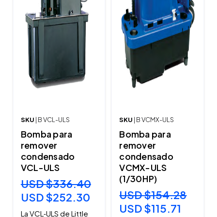
SKU
| B VCL-ULS
SKU
| B VCMX-ULS
Bomba para
Bomba para
remover
remover
condensado
condensado
VCL-ULS
VCMX-ULS
(1/30HP)
USD $336.40
USD $154.28
USD $252.30
USD $115.71
La VCL‑ULS de Little