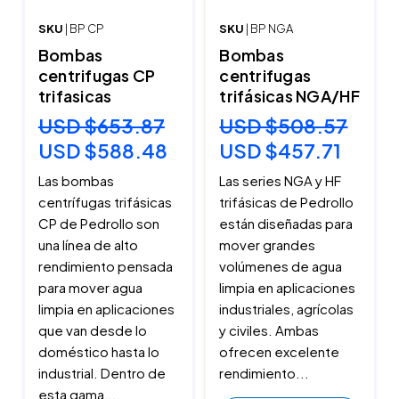
SKU
| BP CP
SKU
| BP NGA
Bombas
Bombas
centrifugas CP
centrifugas
trifasicas
trifásicas NGA/HF
USD $653.87
USD $508.57
USD $588.48
USD $457.71
Las bombas
Las series NGA y HF
centrífugas trifásicas
trifásicas de Pedrollo
CP de Pedrollo son
están diseñadas para
una línea de alto
mover grandes
rendimiento pensada
volúmenes de agua
para mover agua
limpia en aplicaciones
limpia en aplicaciones
industriales, agrícolas
que van desde lo
y civiles. Ambas
doméstico hasta lo
ofrecen excelente
industrial. Dentro de
rendimiento...
esta gama,...