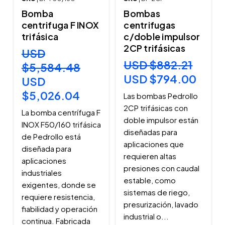
Bomba
Bombas
centrifuga F INOX
centrifugas
trifásica
c/doble impulsor
2CP trifásicas
USD
USD $882.21
$5,584.48
USD $794.00
USD
$5,026.04
Las bombas Pedrollo
2CP trifásicas con
La bomba centrífuga F
doble impulsor están
INOX F50/160 trifásica
diseñadas para
de Pedrollo está
aplicaciones que
diseñada para
requieren altas
aplicaciones
presiones con caudal
industriales
estable, como
exigentes, donde se
sistemas de riego,
requiere resistencia,
presurización, lavado
fiabilidad y operación
industrial o...
continua. Fabricada