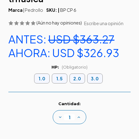
Marca
|
Pedrollo
SKU: |
BP CP 6
(Aún no hay opiniones)
Escribe una opinión
ANTES:
USD $363.27
AHORA:
USD $326.93
HP:
(Obligatorio)
1.0
1.5
2.0
3.0
Existencias
Cantidad:
actuales:
Disminuir
Aumentar
la
la
cantidad
cantidad
de
de
Bomba
Bomba
centrifuga
centrifuga