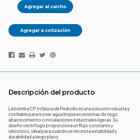
CP
CP
trifásica
trifásica
Agregar a cotización
Descripción del producto
La bomba CP trifásica de Pedrollo es una solución robusta y
confiable para mover agua limpia en sistemas de riego,
abastecimiento o instalaciones industriales ligeras. Su
diseño centrífugo proporciona un flujo constante y
silencioso, ideal para cuando se necesita estabilidad y
durabilidad a largo plazo.