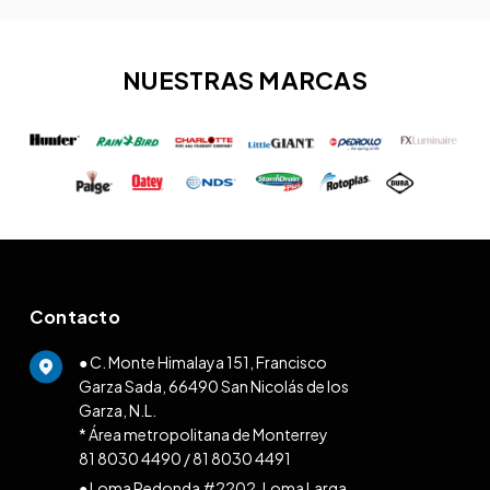
NUESTRAS MARCAS
Contacto
● C. Monte Himalaya 151, Francisco
Garza Sada, 66490 San Nicolás de los
Garza, N.L.
* Área metropolitana de Monterrey
81 8030 4490
/
81 8030 4491
● Loma Redonda #2202, Loma Larga,