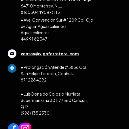
64710 Monterrey, N.L.
8180304490 ext 115
● Ave. Convención Sur # 1209 Col. Ojo
de Agua. Aguascalientes,
Aguascalientes.
449 91 82 347
ventas@vigaferretera.com
● Prolongación Allende #5836 Col.
San Felipe Torreón, Coahuila.
87 1228 4292
● Luis Donaldo Colosio Murrieta,
Supermanzana 301, 77560 Cancún,
Q.R.
(998) 135 2530