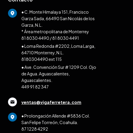
● C. Monte Himalaya 151, Francisco
Garza Sada, 66490 San Nicolás de los
Garza, N.L.
* Área metropolitana de Monterrey
81 8030 4490
/
81 8030 4491
● Loma Redonda #2202, Loma Larga,
64710 Monterrey, N.L.
8180304490 ext 115
● Ave. Convención Sur # 1209 Col. Ojo
de Agua. Aguascalientes,
Aguascalientes.
449 91 82 347
ventas@vigaferretera.com
● Prolongación Allende #5836 Col.
San Felipe Torreón, Coahuila.
87 1228 4292